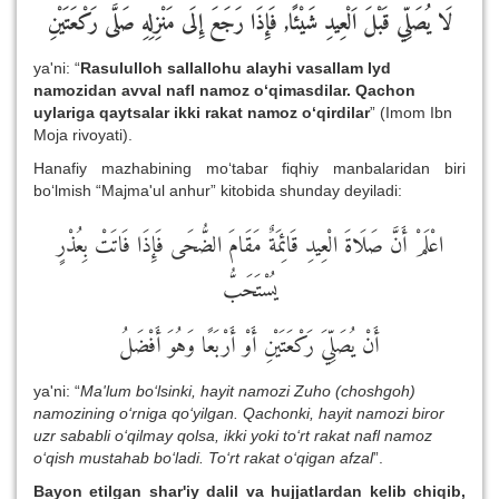
لَا يُصَلِّي قَبْلَ اَلْعِيدِ شَيْئًا,
فَإِذَا رَجَعَ إِلَى مَنْزِلِهِ صَلَّى رَكْعَتَيْنِ
ya'ni: “
Rasululloh sallallohu alayhi vasallam Iyd
namozidan avval nafl namoz o‘qimasdilar. Qachon
uylariga qaytsalar ikki rakat namoz o‘qirdilar
” (Imom Ibn
Moja rivoyati).
Hanafiy mazhabining mo‘tabar fiqhiy manbalaridan biri
bo‘lmish “Majma'ul anhur” kitobida shunday deyiladi:
اعْلَمْ أَنَّ صَلَاةَ الْعِيدِ قَائِمَةٌ مَقَامَ الضُّحَى فَإِذَا فَاتَتْ بِعُذْرٍ
يُسْتَحَبُّ
أَنْ يُصَلِّيَ رَكْعَتَيْنِ أَوْ أَرْبَعًا وَهُوَ أَفْضَلُ
ya'ni: “
Ma'lum bo‘lsinki, hayit namozi Zuho (choshgoh)
namozining o‘rniga qo‘yilgan. Qachonki, hayit namozi biror
uzr sababli o‘qilmay qolsa, ikki yoki to‘rt rakat nafl namoz
o‘qish mustahab bo‘ladi. To‘rt rakat o‘qigan afzal
”.
Bayon etilgan shar'iy dalil va hujjatlardan kelib chiqib,