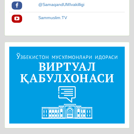
@SamaqandUMIvakilligi
Sammuslim.TV