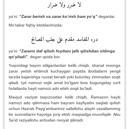
لا ضرر ولا ضرار
ya'ni:
“Zarar berish va zarar ko‘rish ham yo‘q”
deganlar.
Mo‘tabar fiqhiy kitoblarimizda:
درء المفاسد مقدم على جلب المصالح
ya'ni:
“Zararni daf qilish foydani jalb qilishdan oldinga
qo‘yiladi”
, degan qoida bor.
Yuqoridagi bayon etilganlardan kelib chiqib, shariat insonga
zarar yetish ehtimoli kuchaygan paytda ibodatlarni yengil
tarzda bajarishga ruxsat beradi yoki butunlay zimmadan soqit
qiladi. Iyd namozi vojib amal bo‘lgani bois bugungiday uzrli
holatlarda hayit namozi ado etish soqit bo‘ladi.
Mavjud vaziyat taqozosidan kelib chiqib, Ramazon hayiti
namozi ado qilinmasa ham bayram kayfiyatini saqlab qolish
uchun Hazrati Payg‘ambarimiz sallallohu alayhi vasallamning
bir sunnatlarini hayotga joriy etish maqsadga muvofiqdir. Abu
Sa'id raziyallohu anhudan rivoyat qilinadi: