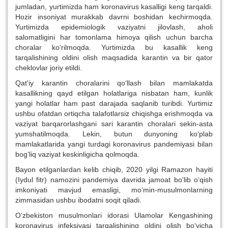
jumladan, yurtimizda ham koronavirus kasalligi keng tarqaldi.
Hozir insoniyat murakkab davrni boshidan kechirmoqda.
Yurtimizda epidemiologik vaziyatni jilovlash, aholi
salomatligini har tomonlama himoya qilish uchun barcha
choralar ko‘rilmoqda. Yurtimizda bu kasallik keng
tarqalishining oldini olish maqsadida karantin va bir qator
cheklovlar joriy etildi.
Qat'iy karantin choralarini qo‘llash bilan mamlakatda
kasallikning qayd etilgan holatlariga nisbatan ham, kunlik
yangi holatlar ham past darajada saqlanib turibdi. Yurtimiz
ushbu ofatdan ortiqcha talafotlarsiz chiqishga erishmoqda va
vaziyat barqarorlashgani sari karantin choralari sekin-asta
yumshatilmoqda. Lekin, butun dunyoning ko‘plab
mamlakatlarida yangi turdagi koronavirus pandemiyasi bilan
bog‘liq vaziyat keskinligicha qolmoqda.
Bayon etilganlardan kelib chiqib, 2020 yilgi Ramazon hayiti
(Iydul fitr) namozini pandemiya davrida jamoat bo‘lib o‘qish
imkoniyati mavjud emasligi, mo‘min-musulmonlarning
zimmasidan ushbu ibodatni soqit qiladi.
O‘zbekiston musulmonlari idorasi Ulamolar Kengashining
koronavirus infeksiyasi tarqalishining oldini olish bo‘yicha