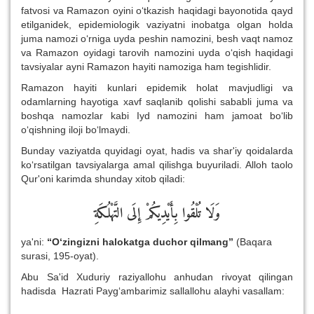
fatvosi va Ramazon oyini o‘tkazish haqidagi bayonotida qayd
etilganidek, epidemiologik vaziyatni inobatga olgan holda
juma namozi o‘rniga uyda peshin namozini, besh vaqt namoz
va Ramazon oyidagi tarovih namozini uyda o‘qish haqidagi
tavsiyalar ayni Ramazon hayiti namoziga ham tegishlidir.
Ramazon hayiti kunlari epidemik holat mavjudligi va
odamlarning hayotiga xavf saqlanib qolishi sababli juma va
boshqa namozlar kabi Iyd namozini ham jamoat bo‘lib
o‘qishning iloji bo‘lmaydi.
Bunday vaziyatda quyidagi oyat, hadis va shar'iy qoidalarda
ko‘rsatilgan tavsiyalarga amal qilishga buyuriladi. Alloh taolo
Qur'oni karimda shunday xitob qiladi:
وَلَا تُلْقُوا بِأَيْدِيكُمْ إِلَى التَّهْلُكَةِ
ya'ni:
“O‘zingizni halokatga duchor qilmang”
(Baqara
surasi, 195-oyat).
Abu Sa'id Xuduriy raziyallohu anhudan rivoyat qilingan
hadisda Hazrati Payg‘ambarimiz sallallohu alayhi vasallam: