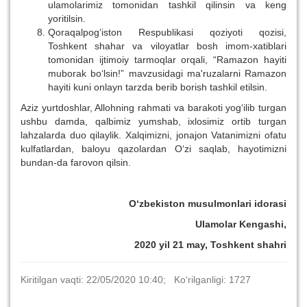
ulamolarimiz tomonidan tashkil qilinsin va keng
yoritilsin.
Qoraqalpog‘iston Respublikasi qoziyoti qozisi,
Toshkent shahar va viloyatlar bosh imom-xatiblari
tomonidan ijtimoiy tarmoqlar orqali, “Ramazon hayiti
muborak bo‘lsin!” mavzusidagi ma'ruzalarni Ramazon
hayiti kuni onlayn tarzda berib borish tashkil etilsin.
Aziz yurtdoshlar, Allohning rahmati va barakoti yog‘ilib turgan
ushbu damda, qalbimiz yumshab, ixlosimiz ortib turgan
lahzalarda duo qilaylik. Xalqimizni, jonajon Vatanimizni ofatu
kulfatlardan, baloyu qazolardan O‘zi saqlab, hayotimizni
bundan-da farovon qilsin.
O‘zbekiston musulmonlari idorasi
Ulamolar Kengashi,
2020 yil 21 may, Toshkent shahri
Kiritilgan vaqti: 22/05/2020 10:40; Ko‘rilganligi: 1727