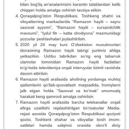
bilan bog‘liq an'analarimizni karantin talablaridan kelib
chiqqan holda amalga oshirish tavsiya etilsin.
Qoraqalpog‘iston Respublikasi, Toshkeng shahri va
viloyatlarning markazlarida “Ramazon hayiti – xayru
saxovat ayyomi”, “Ramazon hayiti – xursandchilik
mavsumi”, “Iydul fitr – katta shodiyona” mazmunidagi
yozuvlar peshlavhalari joylashtirilsin.
2020 yil 24 may kuni O‘zbekiston musulmonlari
idorasining Ramazon hayiti tabrigi yurtimiz ahliga
yetkazilsin. Ushbu tabrikdan so‘ng eng tabarruk
ulamolar tomonidan Ramazon hayiti fazilatlari
to‘g‘risida televideniya orqali intervyular tizimli ravishda
davom ettirilsin.
Ramazon hayiti arafasida aholining yordamga muhtoj
qatlamlarini qo‘llab-quvvatlash maqsadida, homiylarni
jalb etgan holda “Saxovat va ko‘mak” umumxalq
harakati keng qamrovli amalga oshirilsin.
Ramazon hayiti arafasida barcha telekanallar orqali
efirga uzatilishi rejalashtirilgan ko‘rsatuvlar Media-
rejasi asosida Qoraqalpog‘iston Respublikasi qoziyoti
qozisi, Toshkent shahar va viloyatlar bosh imom-
xatiblari hamda xalqimiz orasida obro‘li diniy