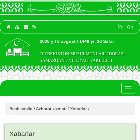
Ўз
O‘z
2026 yil 9 avgust / 1448 yil 26 Safar
O‘ZBEKISTON MUSULMONLARI IDORASI
SAMARQAND VILOYATI VAKILLIGI
Toggl
naviga
Bosh sahifa
/
Axborot xizmati
/
Xabarlar
/
Xabarlar