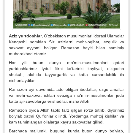
Aziz yurtdoshlar,
O‘zbekiston musulmonlari idorasi Ulamolar
Kengashi nomidan Siz azizlarni mehr-oqibat, ezgulik va
saxovat ayyomi bo‘lgan Ramazon hayiti bilan samimiy
muborakbod etamiz.
Har yili butun dunyo mo‘min-musulmonlari qatori
yurtdoshlarimiz Iydul fitrni ko‘tarinki kayfiyat, o‘zgacha
shukuh, alohida tayyorgarlik va katta xursandchilik ila
nishonlaydilar.
Ramazon oyi davomida ado etilgan ibodatlar, ezgu amallar
va mehr-saxovat ishlari evaziga mo‘min-musulmonlar juda
katta ajr-savoblarga erishadilar, insha Alloh.
Ramazon oyida Alloh taolo farz qilgan ro‘za tutilib, diyorimiz
bo‘ylab xatmi Qur'onlar qilindi. Yordamga muhtoj kishilar va
kam ta'minlangan oilalarga xayru saxovatlar qilindi.
Barchaga ma'lumki, bugungi kunda butun dunyo bo‘ylab,