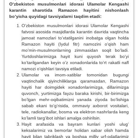
O‘zbekiston musulmonlari idorasi Ulamolar Kengashi
karantin sharotida Ramazon hayitini nishonlash
bo‘yicha quyidagi tavsiyalarni taqdim etadi:
O‘zbekiston musulmonlari idorasi Ulamolar Kengashi
fatvosi asosida masjidlarda karantin davrida vaqtincha
jamoat namozlari to‘xtatilganini inobatga olgan holda
Ramazon hayiti (Iydul fitr) namozini o‘qish ham
mo‘min-musulmonlarning zimmasidan soqit bo‘ladi.
Yurtdoshlarimizga hayit kuni quyosh terak bo‘yi
ko‘tarilgandan keyin o‘z xonadonlarida to‘rt rakatli nafl
namozi o‘qishlari tavsiya etiladi.
Ulamolar va imom-xatiblar tomonidan bugungi
vaqtinchalik qiyinchiliklarga qaramasdan, Ramazon
hayiti har doimgidek xonadonlarimizga, dillarimizga
quvonch, yurtimizga fayzu baraka kirishi, bir-birimizga
bo‘lgan mehr-oqibatimizni yanada ziyoda bo‘lishiga
sabab ekani to‘g‘risida, ommaviy axborot vositalari,
tele, radiokanallar, bosma va elektron nashrlarda keng
ko‘lamli targ‘ibot ishlari amalga oshirilsin.
Hayit arafasida va bayram kunlari yoshi ulug‘
keksalarimiz va bemorlar holidan xabar olish hamda
hayit bilan tabriklash va boshqa milliy urf-odatlarimiz