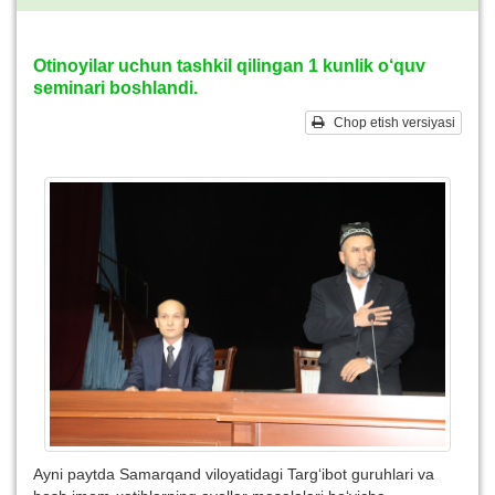
Otinoyilar uchun tashkil qilingan 1 kunlik o‘quv
seminari boshlandi.
Chop etish versiyasi
Ayni paytda Samarqand viloyatidagi Targ‘ibot guruhlari va