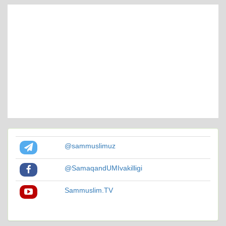
@sammuslimuz
@SamaqandUMIvakilligi
Sammuslim.TV