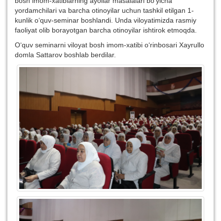
bosh imom-xatiblarning ayollar masalalari bo‘yicha
yordamchilari va barcha otinoyilar uchun tashkil etilgan 1-
kunlik o‘quv-seminar boshlandi. Unda viloyatimizda rasmiy
faoliyat olib borayotgan barcha otinoyilar ishtirok etmoqda.
O‘quv seminarni viloyat bosh imom-xatibi o‘rinbosari Xayrullo
domla Sattarov boshlab berdilar.