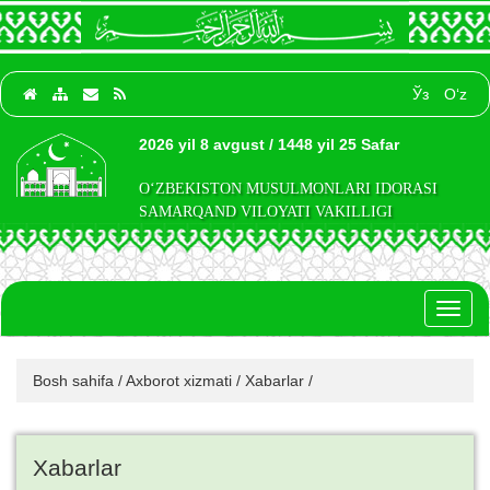
Ўз
O‘z
2026 yil 8 avgust / 1448 yil 25 Safar
O‘ZBEKISTON MUSULMONLARI IDORASI
SAMARQAND VILOYATI VAKILLIGI
Toggl
naviga
Bosh sahifa
/
Axborot xizmati
/
Xabarlar
/
Xabarlar