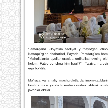
Samarqand viloyatida faoliyat yuritayotgan otin
Kattaqo‘rg‘on shaharlari, Payariq, Pastdarg‘om hamd
"Mahallalarda ayollar orasida radikallashuvning oldin
hukmi. Fatvo berishga kim haqli?", "Ta'ziya marosi
ega bo‘ldilar.
Ma'ruza va amaliy mashg‘ulotlarda imom-xatiblari
boshqarmasi yetakchi mutaxassislari ishtirok etishd
javoblar oldilar.