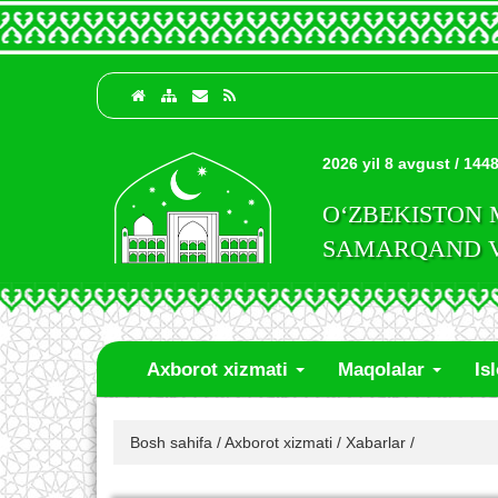
2026 yil 8 avgust / 1448
O‘ZBEKISTON
SAMARQAND VI
Axborot xizmati
Maqolalar
Is
Bosh sahifa
/
Axborot xizmati
/
Xabarlar
/