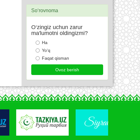
So‘rovnoma
O‘zingiz uchun zarur
ma'lumotni oldingizmi?
Ha
Yo‘q
Faqat qisman