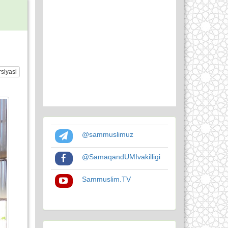
siyasi
@sammuslimuz
@SamaqandUMIvakilligi
Sammuslim.TV