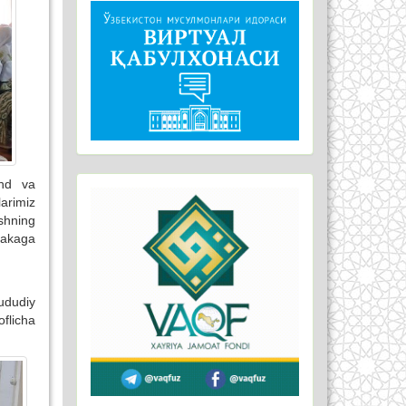
and va
arimiz
ishning
lakaga
ududiy
oflicha