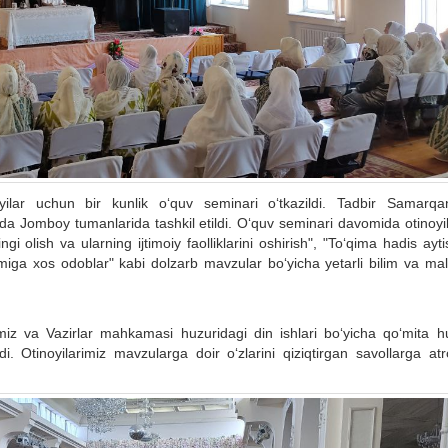
oyilar uchun bir kunlik o‘quv seminari o‘tkazildi. Tadbir Samarq
a Jomboy tumanlarida tashkil etildi. O‘quv seminari davomida otinoyil
gi olish va ularning ijtimoiy faolliklarini oshirish", "To‘qima hadis ayt
miga xos odoblar" kabi dolzarb mavzular bo‘yicha yetarli bilim va ma
miz va Vazirlar mahkamasi huzuridagi din ishlari bo‘yicha qo‘mita h
i. Otinoyilarimiz mavzularga doir o‘zlarini qiziqtirgan savollarga atr