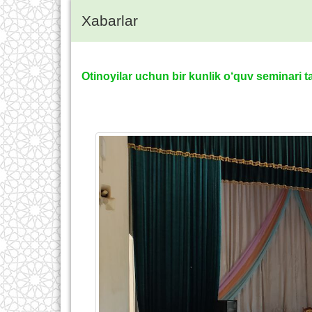
Xabarlar
Otinoyilar uchun bir kunlik o‘quv seminari ta