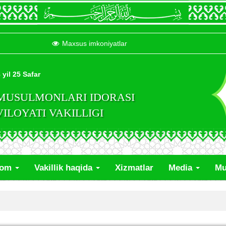
Maxsus imkoniyatlar
 yil 25 Safar
 MUSULMONLARI IDORASI
LOYATI VAKILLIGI
lom
Vakillik haqida
Xizmatlar
Media
Mu