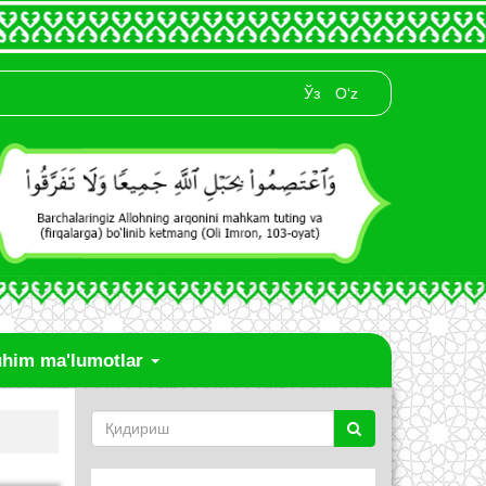
Ўз
O‘z
him ma'lumotlar