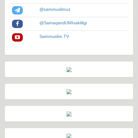
@sammuslimuz
@SamaqandUMIvakilligi
Sammuslim.TV