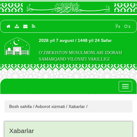
Ўз
O‘z
2026 yil 7 avgust / 1448 yil 24 Safar
O‘ZBEKISTON MUSULMONLARI IDORASI
SAMARQAND VILOYATI VAKILLIGI
Toggl
naviga
Bosh sahifa
/
Axborot xizmati
/
Xabarlar
/
Xabarlar