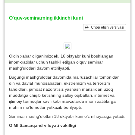
O‘quv-seminarning ikkinchi kuni
Chop etish versiyasi
Oldin xabar qilganimizdek, 16 oktyabr kuni boshlangan
imom-xatiblar uchun tashkil etilgan o‘quv seminar
mashg‘ulotlari davom ettirilyapti.
Bugungi mashg‘ulotlar davomida ma’ruzachilar tomonidan
din va davlat munosabatlari, ekstremizm va terrorizm
tahdidlari, jamoat nazoratisiz yashash manzilidan uzoq
muddatga chiqib ketishning salbiy oqibatlari, internet va
ijtimoiy tarmoqlar xavfi kabi mavzularda imom xatiblarga
muhim ma’lumotlar yetkazib borilyapti.
Seminar mashg‘ulotlari 18 oktyabr kuni o‘z nihoyasiga yetadi.
O‘MI Samarqand viloyati vakilligi