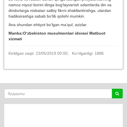
namoz-niyozi borini dinga bog‘layverish odamlarda din va
dindorlarga nisbatan salbiy fikrni shakllantirishga, ulardan
hadiksirashga sabab bo‘lib qolishi mumkin.
Ana shundan ehtiyot bo‘lgan ma’qul, azizlar.
Manba:
O‘zbekiston musulmonlari idorasi Matbuot
xizmati
Kiritilgan vaqti: 23/05/2019 00:00; Ko‘rilganligi: 1886