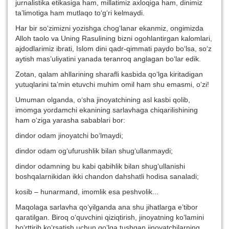
jurnalistika etikasiga ham, millatimiz axloqiga ham, dinimiz
ta’limotiga ham mutlaqo to‘g‘ri kelmaydi.
Har bir so‘zimizni yozishga chog‘lanar ekanmiz, ongimizda
Alloh taolo va Uning Rasulining bizni ogohlantirgan kalomlari,
ajdodlarimiz ibrati, Islom dini qadr-qimmati paydo bo‘lsa, so‘z
aytish mas’uliyatini yanada teranroq anglagan bo‘lar edik.
Zotan, qalam ahllarining sharafli kasbida qo‘lga kiritadigan
yutuqlarini ta’min etuvchi muhim omil ham shu emasmi, o‘zi!
Umuman olganda, o‘sha jinoyatchining asl kasbi qolib,
imomga yordamchi ekanining sarlavhaga chiqarilishining
ham o‘ziga yarasha sabablari bor:
dindor odam jinoyatchi bo‘lmaydi;
dindor odam og‘ufurushlik bilan shug‘ullanmaydi;
dindor odamning bu kabi qabihlik bilan shug‘ullanishi
boshqalarnikidan ikki chandon dahshatli hodisa sanaladi;
kosib – hunarmand, imomlik esa peshvolik...
Maqolaga sarlavha qo‘yilganda ana shu jihatlarga e’tibor
qaratilgan. Biroq o‘quvchini qiziqtirish, jinoyatning ko‘lamini
bo‘rttirib ko‘rsatish uchun qo‘lga tushgan jinoyatchilarning