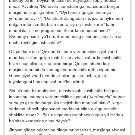
bunday bo‘ldi” deyish holatlari uchrayotgani ijobiy hodisa
emas. Avvalroq “Denovda hamshahriga marixuana bergan
masjid noibi qo‘lga olindi”, “Uyi tomsiz qolgan imomga
yordam beraylik”, “Dahshatli alangadan mo‘jiza tufayli omon
qolgan imom zudlik bilan operatsiya qilinishi zarur” kabi
maqolalar e’lon qilingan edi. Bulardan maqsad nima?
Shunday noxolis yo‘l orqali ommaning e’tiborini jalb qilish yo
nashr reytingini oshirishmi?
O‘tgan kuni esa “Qo‘qonda imom yordamchisi giyohvand
moddalar bilan qo‘lga tushdi” sarlavhali xabarda kosibchilik
bilan shug‘ullanib, shu bilan birga, Qo‘qon shahridagi
masjidlardan birida imomga yordamchilik qilib kelgan bir
shaxs giyohvand moddalar bilan qo‘lga tushib, jazo
tayinlangani haqidagi xabar e’lon qilindi.
Shu o‘rinda bir mulohaza, asosiy kasbi kosibchilik bo‘lgan
insonning imomga yordamchilik qilganini (“
yordamchi” degan
shtat yo‘q
) sarlavhaga olib chiqishdan maqsad nima? Nega
sarlavha «Kosib giyohvand moddalar bilan qo‘lga tushdi»
shaklida emas?.. Boz ustiga mazkur shaxs o‘tgan yili ishdan
bo‘shab ketganiga nima deysiz?..
Jinoyat qilgan odamning dinga munosabati, masjidga aloqasi