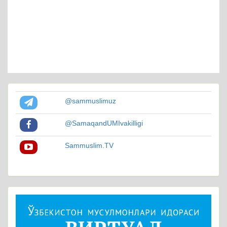
@sammuslimuz
@SamaqandUMIvakilligi
Sammuslim.TV