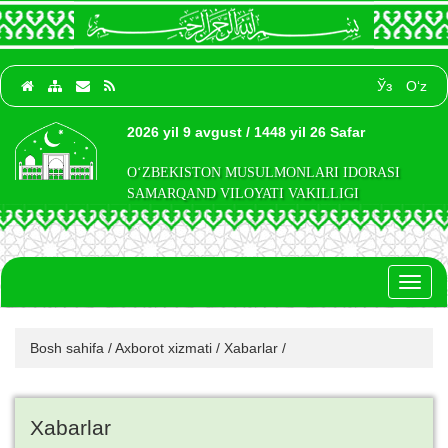
Ўз
O‘z
2026 yil 9 avgust / 1448 yil 26 Safar
O‘ZBEKISTON MUSULMONLARI IDORASI
SAMARQAND VILOYATI VAKILLIGI
Toggl
naviga
Bosh sahifa
/
Axborot xizmati
/
Xabarlar
/
Xabarlar