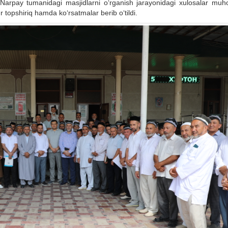
lib, Narpay tumanidagi masjidlarni o‘rganish jarayonidagi xulosalar mu
 topshiriq hamda ko‘rsatmalar berib o‘tildi.