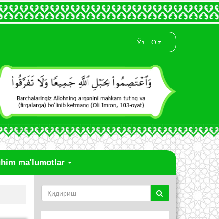
Ўз
O‘z
him ma'lumotlar