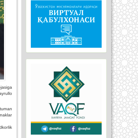
ejasiga
yrullo
 tuman
maklar
korlik