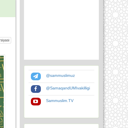
siyasi
@sammuslimuz
@SamaqandUMIvakilligi
Sammuslim.TV