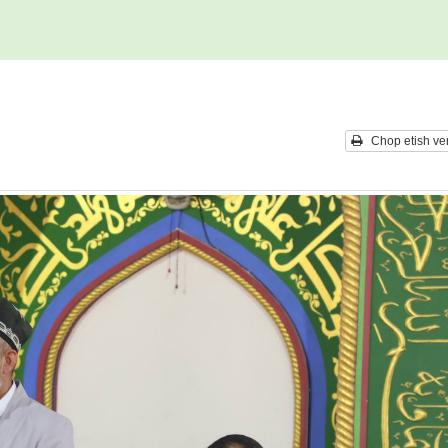
i
Chop etish ver