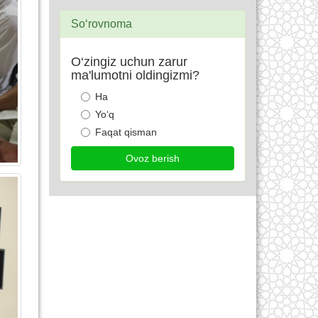
So‘rovnoma
O‘zingiz uchun zarur
ma'lumotni oldingizmi?
Ha
Yo‘q
Faqat qisman