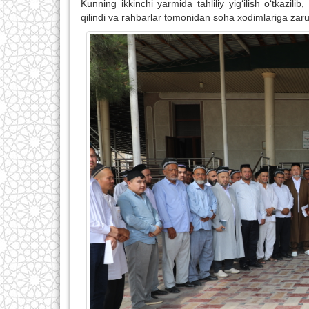
Kunning ikkinchi yarmida tahliliy yig‘ilish o‘tkazi
qilindi va rahbarlar tomonidan soha xodimlariga zarur