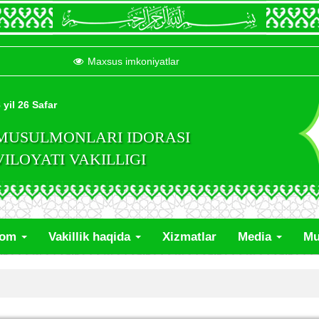
Maxsus imkoniyatlar
 yil 26 Safar
 MUSULMONLARI IDORASI
LOYATI VAKILLIGI
lom
Vakillik haqida
Xizmatlar
Media
Mu