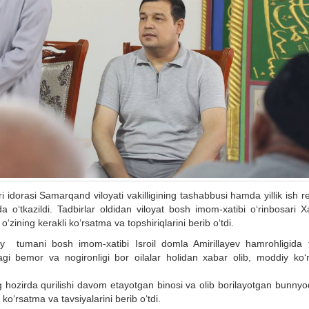
 idorasi Samarqand viloyati vakilligining tashabbusi hamda yillik ish r
o‘tkazildi. Tadbirlar oldidan viloyat bosh imom-xatibi o‘rinbosari Xa
‘zining kerakli ko‘rsatma va topshiriqlarini berib o‘tdi.
ay tumani bosh imom-xatibi Isroil domla Amirillayev hamrohligida
i bemor va nogironligi bor oilalar holidan xabar olib, moddiy ko‘
hozirda qurilishi davom etayotgan binosi va olib borilayotgan bunnyod
ko‘rsatma va tavsiyalarini berib o‘tdi.