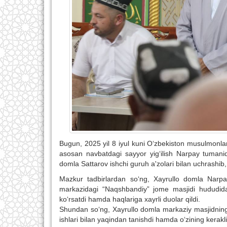
Bugun, 2025 yil 8 iyul kuni O‘zbekiston musulmonlari
asosan navbatdagi sayyor yig‘ilish Narpay tumanida 
domla Sattarov ishchi guruh a'zolari bilan uchrashib, o
Mazkur tadbirlardan so‘ng, Xayrullo domla Narp
markazidagi “Naqshbandiy” jome masjidi hududidag
ko‘rsatdi hamda haqlariga xayrli duolar qildi.
Shundan so‘ng, Xayrullo domla markaziy masjidning 
ishlari bilan yaqindan tanishdi hamda o‘zining kerakli 