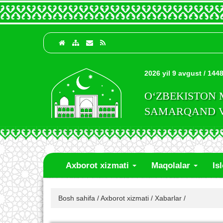
2026 yil 9 avgust / 1448
O‘ZBEKISTON
SAMARQAND VI
Axborot xizmati
Maqolalar
Is
Bosh sahifa
/
Axborot xizmati
/
Xabarlar
/