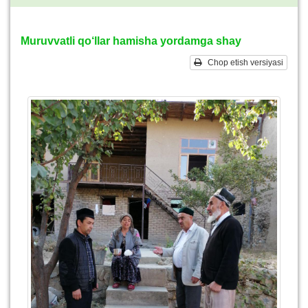
Muruvvatli qo‘llar hamisha yordamga shay
Chop etish versiyasi