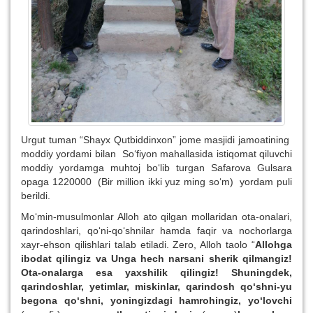
Urgut tuman “Shayx Qutbiddinxon” jome masjidi jamoatining
moddiy yordami bilan So‘fiyon mahallasida istiqomat qiluvchi
moddiy yordamga muhtoj bo‘lib turgan Safarova Gulsara
opaga 1220000 (Bir million ikki yuz ming so‘m) yordam puli
berildi.
Mo‘min-musulmonlar Alloh ato qilgan mollaridan ota-onalari,
qarindoshlari, qo‘ni-qo‘shnilar hamda faqir va nochorlarga
xayr-ehson qilishlari talab etiladi. Zero, Alloh taolo “
Allohga
ibodat qilingiz va Unga hech narsani sherik qilmangiz!
Ota-onalarga esa yaxshilik qilingiz! Shuningdek,
qarindoshlar, yetimlar, miskinlar, qarindosh qo‘shni-yu
begona qo‘shni, yoningizdagi hamrohingiz, yo‘lovchi