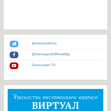
@sammuslimuz
@SamaqandUMIvakilligi
Sammuslim.TV