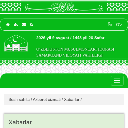
Ўз
O‘z
2026 yil 9 avgust / 1448 yil 26 Safar
O‘ZBEKISTON MUSULMONLARI IDORASI
SAMARQAND VILOYATI VAKILLIGI
Toggl
naviga
Bosh sahifa
/
Axborot xizmati
/
Xabarlar
/
Xabarlar