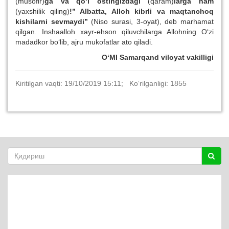
(musofir)
ga va qo‘l ostingizdagi
(qaram)
larga ham
(yaxshilik qiling)
!” Albatta, Alloh kibrli va maqtanchoq
kishilarni sevmaydi”
(Niso surasi, 3-oyat), deb marhamat
qilgan. Inshaalloh xayr-ehson qiluvchilarga Allohning O‘zi
madadkor bo‘lib, ajru mukofatlar ato qiladi.
O‘MI Samarqand viloyat vakilligi
Kiritilgan vaqti: 19/10/2019 15:11; Ko‘rilganligi: 1855