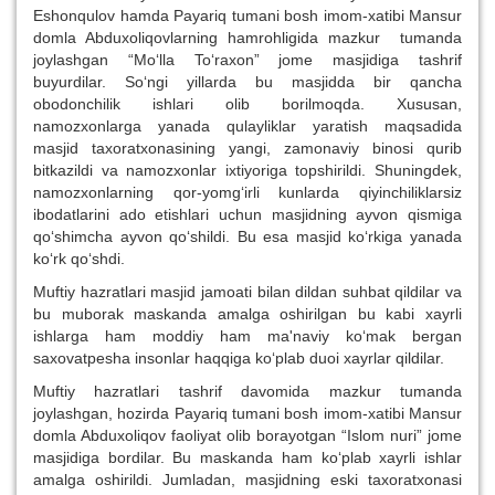
Eshonqulov hamda Payariq tumani bosh imom-xatibi Mansur
domla Abduxoliqovlarning hamrohligida mazkur tumanda
joylashgan “Mo‘lla To‘raxon” jome masjidiga tashrif
buyurdilar. So‘ngi yillarda bu masjidda bir qancha
obodonchilik ishlari olib borilmoqda. Xususan,
namozxonlarga yanada qulayliklar yaratish maqsadida
masjid taxoratxonasining yangi, zamonaviy binosi qurib
bitkazildi va namozxonlar ixtiyoriga topshirildi. Shuningdek,
namozxonlarning qor-yomg‘irli kunlarda qiyinchiliklarsiz
ibodatlarini ado etishlari uchun masjidning ayvon qismiga
qo‘shimcha ayvon qo‘shildi. Bu esa masjid ko‘rkiga yanada
ko‘rk qo‘shdi.
Muftiy hazratlari masjid jamoati bilan dildan suhbat qildilar va
bu muborak maskanda amalga oshirilgan bu kabi xayrli
ishlarga ham moddiy ham ma'naviy ko‘mak bergan
saxovatpesha insonlar haqqiga ko‘plab duoi xayrlar qildilar.
Muftiy hazratlari tashrif davomida mazkur tumanda
joylashgan, hozirda Payariq tumani bosh imom-xatibi Mansur
domla Abduxoliqov faoliyat olib borayotgan “Islom nuri” jome
masjidiga bordilar. Bu maskanda ham ko‘plab xayrli ishlar
amalga oshirildi. Jumladan, masjidning eski taxoratxonasi