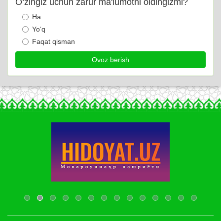
O‘zingiz uchun zarur ma'lumotni oldingizmi?
Ha
Yo‘q
Faqat qisman