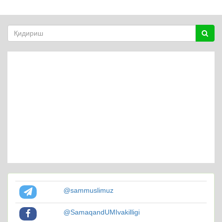
@sammuslimuz
@SamaqandUMIvakilligi