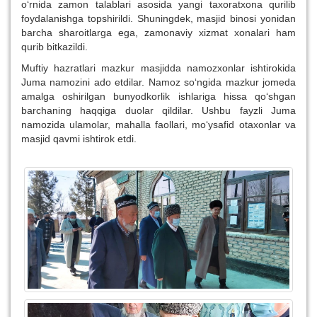
o‘rnida zamon talablari asosida yangi taxoratxona qurilib
foydalanishga topshirildi. Shuningdek, masjid binosi yonidan
barcha sharoitlarga ega, zamonaviy xizmat xonalari ham
qurib bitkazildi.
Muftiy hazratlari mazkur masjidda namozxonlar ishtirokida
Juma namozini ado etdilar. Namoz so‘ngida mazkur jomeda
amalga oshirilgan bunyodkorlik ishlariga hissa qo‘shgan
barchaning haqqiga duolar qildilar. Ushbu fayzli Juma
namozida ulamolar, mahalla faollari, mo‘ysafid otaxonlar va
masjid qavmi ishtirok etdi.