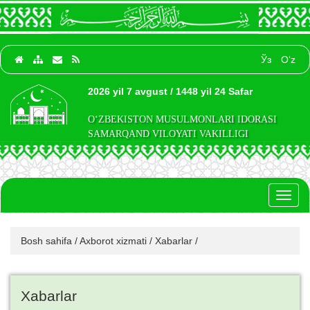
Ўз
O‘z
2026 yil 7 avgust / 1448 yil 24 Safar
O‘ZBEKISTON MUSULMONLARI IDORASI
SAMARQAND VILOYATI VAKILLIGI
Toggl
naviga
Bosh sahifa
/
Axborot xizmati
/
Xabarlar
/
Xabarlar