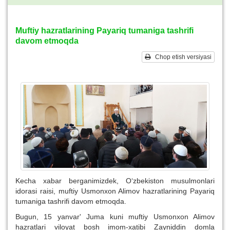
Muftiy hazratlarining Payariq tumaniga tashrifi
davom etmoqda
Chop etish versiyasi
Kecha xabar berganimizdek, O‘zbekiston musulmonlari
idorasi raisi, muftiy Usmonxon Alimov hazratlarining Payariq
tumaniga tashrifi davom etmoqda.
Bugun, 15 yanvar' Juma kuni muftiy Usmonxon Alimov
hazratlari viloyat bosh imom-xatibi Zayniddin domla