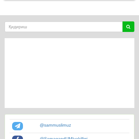
@sammuslimuz
@SamaqandUMIvakilligi