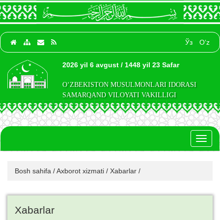
Ўз
O‘z
2026 yil 6 avgust / 1448 yil 23 Safar
O‘ZBEKISTON MUSULMONLARI IDORASI
SAMARQAND VILOYATI VAKILLIGI
Toggl
naviga
Bosh sahifa
/
Axborot xizmati
/
Xabarlar
/
Xabarlar