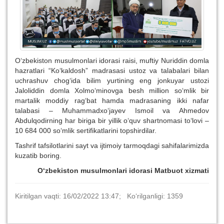
O‘zbekiston musulmonlari idorasi raisi, muftiy Nuriddin domla
hazratlari “Ko‘kaldosh” madrasasi ustoz va talabalari bilan
uchrashuv chog‘ida bilim yurtining eng jonkuyar ustozi
Jaloliddin domla Xolmo‘minovga besh million so‘mlik bir
martalik moddiy rag‘bat hamda madrasaning ikki nafar
talabasi – Muhammadxo‘jayev Ismoil va Ahmedov
Abdulqodirning har biriga bir yillik o‘quv shartnomasi to‘lovi –
10 684 000 so‘mlik sertifikatlarini topshirdilar.
Tashrif tafsilotlarini sayt va ijtimoiy tarmoqdagi sahifalarimizda
kuzatib boring.
O‘zbekiston musulmonlari idorasi Matbuot xizmati
Kiritilgan vaqti: 16/02/2022 13:47; Ko‘rilganligi: 1359