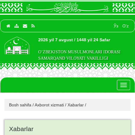
Ўз
O‘z
2026 yil 7 avgust / 1448 yil 24 Safar
O‘ZBEKISTON MUSULMONLARI IDORASI
SAMARQAND VILOYATI VAKILLIGI
Toggl
naviga
Bosh sahifa
/
Axborot xizmati
/
Xabarlar
/
Xabarlar