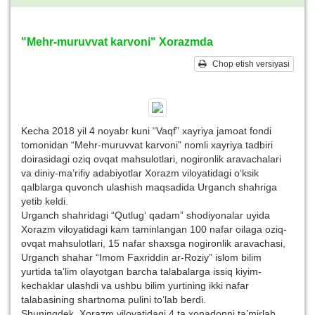
"Mehr-muruvvat karvoni" Xorazmda
Chop etish versiyasi
Kecha 2018 yil 4 noyabr kuni “Vaqf” xayriya jamoat fondi
tomonidan “Mehr-muruvvat karvoni” nomli xayriya tadbiri
doirasidagi oziq ovqat mahsulotlari, nogironlik aravachalari
va diniy-ma’rifiy adabiyotlar Xorazm viloyatidagi o‘ksik
qalblarga quvonch ulashish maqsadida Urganch shahriga
yetib keldi.
Urganch shahridagi “Qutlug‘ qadam” shodiyonalar uyida
Xorazm viloyatidagi kam taminlangan 100 nafar oilaga oziq-
ovqat mahsulotlari, 15 nafar shaxsga nogironlik aravachasi,
Urganch shahar “Imom Faxriddin ar-Roziy” islom bilim
yurtida ta’lim olayotgan barcha talabalarga issiq kiyim-
kechaklar ulashdi va ushbu bilim yurtining ikki nafar
talabasining shartnoma pulini to‘lab berdi.
Shuningdek, Xorazm viloyatidagi 4 ta xonadonni ta’mirlab