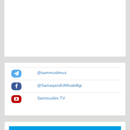
@sammuslimuz
@SamaqandUMIvakilligi
Sammuslim.TV