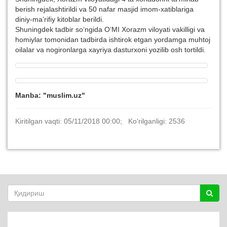
berish rejalashtirildi va 50 nafar masjid imom-xatiblariga
diniy-ma’rifiy kitoblar berildi.
Shuningdek tadbir so‘ngida O‘MI Xorazm viloyati vakilligi va
homiylar tomonidan tadbirda ishtirok etgan yordamga muhtoj
oilalar va nogironlarga xayriya dasturxoni yozilib osh tortildi.
Manba: "muslim.uz"
Kiritilgan vaqti: 05/11/2018 00:00; Ko‘rilganligi: 2536