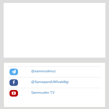
@sammuslimuz
@SamaqandUMIvakilligi
Sammuslim.TV