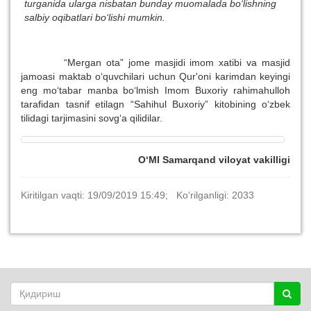
turganida ularga nisbatan bunday muomalada bo‘lishning
salbiy oqibatlari bo‘lishi mumkin.
“Mergan ota” jome masjidi imom xatibi va masjid
jamoasi maktab o‘quvchilari uchun Qur'oni karimdan keyingi
eng mo‘tabar manba bo‘lmish Imom Buxoriy rahimahulloh
tarafidan tasnif etilagn “Sahihul Buxoriy” kitobining o‘zbek
tilidagi tarjimasini sovg‘a qilidilar.
O‘MI Samarqand viloyat vakilligi
Kiritilgan vaqti: 19/09/2019 15:49; Ko‘rilganligi: 2033