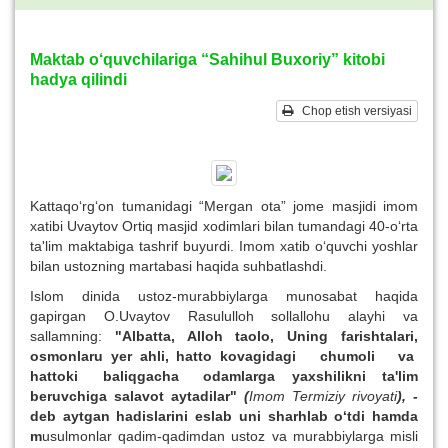
Maktab o‘quvchilariga “Sahihul Buxoriy” kitobi
hadya qilindi
Chop etish versiyasi
Kattaqo‘rg‘on tumanidagi “Mergan ota” jome masjidi imom
xatibi Uvaytov Ortiq masjid xodimlari bilan tumandagi 40-o‘rta
ta'lim maktabiga tashrif buyurdi. Imom xatib o‘quvchi yoshlar
bilan ustozning martabasi haqida suhbatlashdi.
Islom dinida ustoz-murabbiylarga munosabat haqida
gapirgan O.Uvaytov Rasululloh sollallohu alayhi va
sallamning:
"Albatta, Alloh taolo, Uning farishtalari,
osmonlaru yer ahli, hatto kovagidagi chumoli va
hattoki baliqgacha odamlarga yaxshilikni ta'lim
beruvchiga salavot aytadilar"
(
Imom Termiziy rivoyati
), -
deb aytgan hadislarini eslab uni sharhlab o‘tdi hamda
m
usulmonlar qadim-qadimdan ustoz va murabbiylarga misli