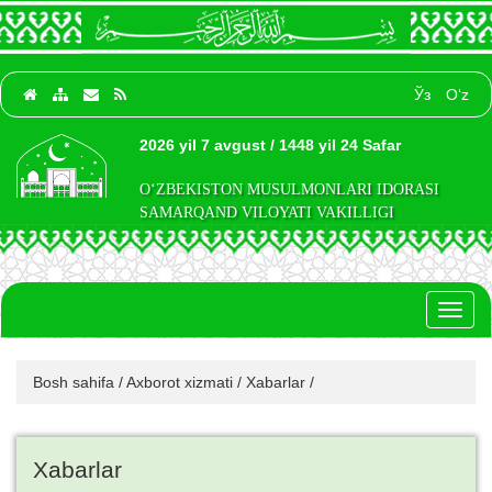
Ўз
O‘z
2026 yil 7 avgust / 1448 yil 24 Safar
O‘ZBEKISTON MUSULMONLARI IDORASI
SAMARQAND VILOYATI VAKILLIGI
Toggl
naviga
Bosh sahifa
/
Axborot xizmati
/
Xabarlar
/
Xabarlar