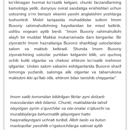
ko‘rilmagan hurmat ko‘rsatib kelgani, chunki farzandlarining
kamolotga yetib, dunyoyu oxirat saodatiga erishishlari uchun
ustozning o‘rni benazir ekanini yaxshi anglatishini yoshlarga
tushuntirdi. Mislol tariqasida muhaddislar sultoni Imom
Buxoriy rahimahullohning hayotlaridan bir misol keltirib,
ushbu voqeani aytib berdi. “Imom Buxoriy rahimahullohi
alayh bir muddat Makkai mukarramada dars berganlar. Bir
ziyoratchi Imom hazratlariga Buxoroi sharifdagi ustozlaridan
salom va maktub keltiradi. Shunda Imom Buxoriy
ziyoratchining ustozlar yurtidan kelganini bilib, uni quchoq
ochib kutib olganlar va cheksiz ehtirom ko‘rsatib mehmon
qilganlar. Undan salom xabarini eshitganlarida Buxoroi sharif
tomonga yuzlanib, salomga alik olganlar va tabarrukona
maktubni ikki qo‘llab olib, ehtirom bilan tanishib chiqqanlar”.
Imom xatib tomonidan bildirilgan fikrlar ayni dolzarb
mavzulardan deb bilamiz. Chunki, maktablarda tahsil
olayotgan ayrim o‘quvchilar va ota-onalar o‘qituvchi va
murabbiylarga behurmatlik qilayotgani hatto
haqoratlayotgani uchrab turibdi. Alloh taolo va butun
maxluqotlar yaxshilik o‘rgatuvchilarga salovat aytib