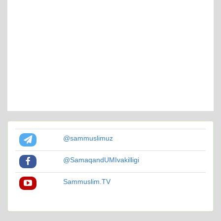
@sammuslimuz
@SamaqandUMIvakilligi
Sammuslim.TV