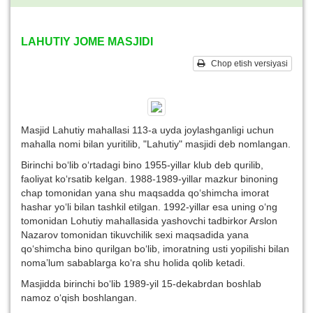
LAHUTIY JOME MASJIDI
Chop etish versiyasi
Masjid Lahutiy mahallasi 113-a uyda joylashganligi uchun
mahalla nomi bilan yuritilib, "Lahutiy" masjidi deb nomlangan.
Birinchi bo‘lib o‘rtadagi bino 1955-yillar klub deb qurilib,
faoliyat ko‘rsatib kelgan. 1988-1989-yillar mazkur binoning
chap tomonidan yana shu maqsadda qo‘shimcha imorat
hashar yo‘li bilan tashkil etilgan. 1992-yillar esa uning o‘ng
tomonidan Lohutiy mahallasida yashovchi tadbirkor Arslon
Nazarov tomonidan tikuvchilik sexi maqsadida yana
qo‘shimcha bino qurilgan bo‘lib, imoratning usti yopilishi bilan
noma’lum sabablarga ko‘ra shu holida qolib ketadi.
Masjidda birinchi bo‘lib 1989-yil 15-dekabrdan boshlab
namoz o‘qish boshlangan.