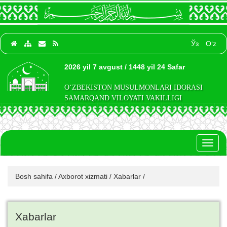
Ўз
O‘z
2026 yil 7 avgust / 1448 yil 24 Safar
O‘ZBEKISTON MUSULMONLARI IDORASI
SAMARQAND VILOYATI VAKILLIGI
Toggl
naviga
Bosh sahifa
/
Axborot xizmati
/
Xabarlar
/
Xabarlar