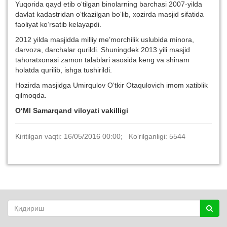
Yuqorida qayd etib o‘tilgan binolarning barchasi 2007-yilda
davlat kadastridan o‘tkazilgan bo‘lib, xozirda masjid sifatida
faoliyat ko‘rsatib kelayapdi.
2012 yilda masjidda milliy me’morchilik uslubida minora,
darvoza, darchalar qurildi. Shuningdek 2013 yili masjid
tahoratxonasi zamon talablari asosida keng va shinam
holatda qurilib, ishga tushirildi.
Hozirda masjidga Umirqulov O‘tkir
Otaqulovich imom xatiblik
qilmoqda.
O‘MI Samarqand viloyati vakilligi
Kiritilgan vaqti: 16/05/2016 00:00; Ko‘rilganligi: 5544