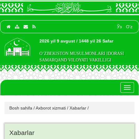
Ўз
O‘z
2026 yil 9 avgust / 1448 yil 26 Safar
O‘ZBEKISTON MUSULMONLARI IDORASI
SAMARQAND VILOYATI VAKILLIGI
Toggl
naviga
Bosh sahifa
/
Axborot xizmati
/
Xabarlar
/
Xabarlar