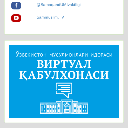
@SamaqandUMIvakilligi
Sammuslim.TV