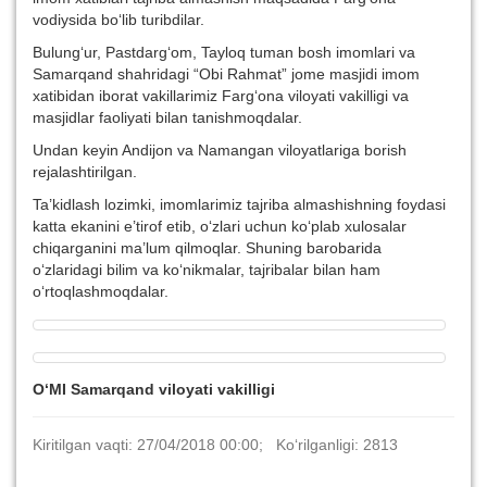
vodiysida bo‘lib turibdilar.
Bulung‘ur, Pastdarg‘om, Tayloq tuman bosh imomlari va
Samarqand shahridagi “Obi Rahmat” jome masjidi imom
xatibidan iborat vakillarimiz Farg‘ona viloyati vakilligi va
masjidlar faoliyati bilan tanishmoqdalar.
Undan keyin Andijon va Namangan viloyatlariga borish
rejalashtirilgan.
Ta’kidlash lozimki, imomlarimiz tajriba almashishning foydasi
katta ekanini e’tirof etib, o‘zlari uchun ko‘plab xulosalar
chiqarganini ma’lum qilmoqlar. Shuning barobarida
o‘zlaridagi bilim va ko‘nikmalar, tajribalar bilan ham
o‘rtoqlashmoqdalar.
O‘MI Samarqand viloyati vakilligi
Kiritilgan vaqti: 27/04/2018 00:00; Ko‘rilganligi: 2813