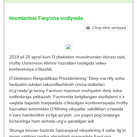
Imomlarimiz Farg‘ona vodiysida
Chop etish versiyasi
2018 yil 25 aprel kuni O‘zbekiston musulmonlari idorasi raisi,
muftiy Usmonxon Alimov hazratlari raisligida video-
konferensiya o‘tkazildi.
O‘zbekiston Respublikasi Prezidentining “Diniy-ma’rifiy soha
faoliyatini tubdan takomillashtirish chora-tadbirlari
to‘g‘risida”gi tarixiy Farmoni mazmun mohiyatini diniy soha
xodimlariga yetkazish, Farmonda belgilangan vazifalarni o‘z
vaqtida bajarish maqsadida o‘tkazilgan konferensiyada muftiy
hazratlari tomonidan O‘MIning viloyatlar vakilliklari o‘rtasida
o‘zaro hamkorlikni yo‘lga qo‘yish, uni yuqori pog‘onalarga
ko‘tarishga ham alohida urg‘u qaratilgan edi.
Shunga binoan hozirda Samarqand viloyatining 4 nafar ilg‘or
imom xatiblari tajriba almashish maqsadida Farg‘ona