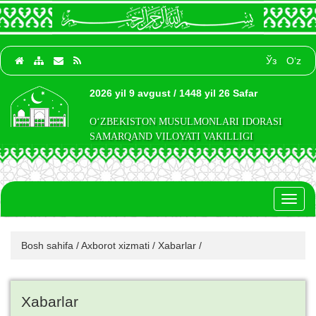
Ўз
O‘z
2026 yil 9 avgust / 1448 yil 26 Safar
O‘ZBEKISTON MUSULMONLARI IDORASI
SAMARQAND VILOYATI VAKILLIGI
Toggl
naviga
Bosh sahifa
/
Axborot xizmati
/
Xabarlar
/
Xabarlar