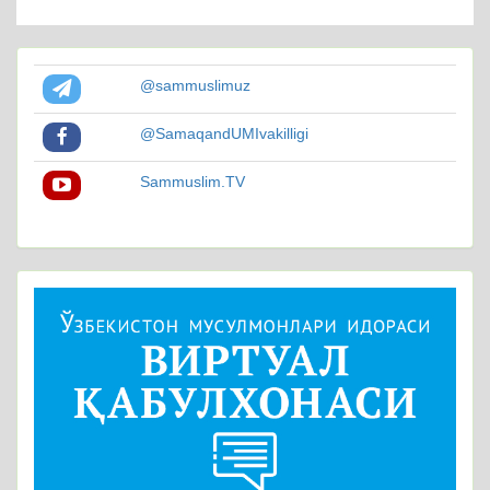
@sammuslimuz
@SamaqandUMIvakilligi
Sammuslim.TV