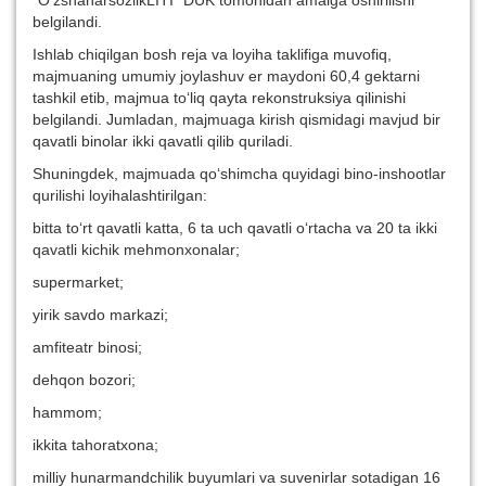
“O‘zshaharsozlikLITI” DUK tomonidan amalga oshirilishi
belgilandi.
Ishlab chiqilgan bosh reja va loyiha taklifiga muvofiq,
majmuaning umumiy joylashuv er maydoni 60,4 gektarni
tashkil etib, majmua to‘liq qayta rekonstruksiya qilinishi
belgilandi. Jumladan, majmuaga kirish qismidagi mavjud bir
qavatli binolar ikki qavatli qilib quriladi.
Shuningdek, majmuada qo‘shimcha quyidagi bino-inshootlar
qurilishi loyihalashtirilgan:
bitta to‘rt qavatli katta, 6 ta uch qavatli o‘rtacha va 20 ta ikki
qavatli kichik mehmonxonalar;
supermarket;
yirik savdo markazi;
amfiteatr binosi;
dehqon bozori;
hammom;
ikkita tahoratxona;
milliy hunarmandchilik buyumlari va suvenirlar sotadigan 16