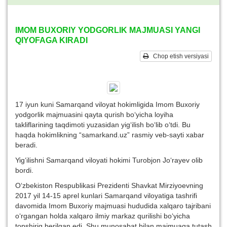
IMOM BUXORIY YODGORLIK MAJMUASI YANGI
QIYOFAGA KIRADI
Chop etish versiyasi
17 iyun kuni Samarqand viloyat hokimligida Imom Buxoriy
yodgorlik majmuasini qayta qurish bo‘yicha loyiha
takliflarining taqdimoti yuzasidan yig‘ilish bo‘lib o‘tdi. Bu
haqda hokimlikning “samarkand.uz” rasmiy veb-sayti xabar
beradi.
Yig‘ilishni Samarqand viloyati hokimi Turobjon Jo‘rayev olib
bordi.
O‘zbekiston Respublikasi Prezidenti Shavkat Mirziyoevning
2017 yil 14-15 aprel kunlari Samarqand viloyatiga tashrifi
davomida Imom Buxoriy majmuasi hududida xalqaro tajribani
o‘rgangan holda xalqaro ilmiy markaz qurilishi bo‘yicha
topshiriq berilgan edi. Shu munosabat bilan majmuaga tutash