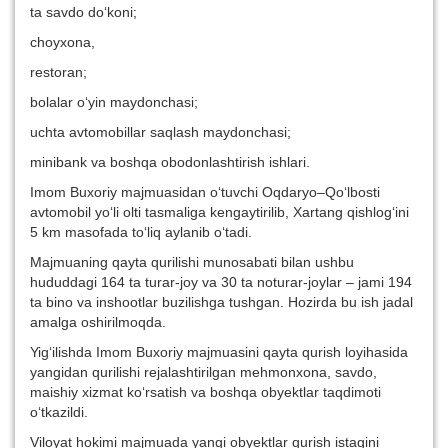
ta savdo do‘koni;
choyxona,
restoran;
bolalar o‘yin maydonchasi;
uchta avtomobillar saqlash maydonchasi;
minibank va boshqa obodonlashtirish ishlari.
Imom Buxoriy majmuasidan o‘tuvchi Oqdaryo–Qo‘lbosti
avtomobil yo‘li olti tasmaliga kengaytirilib, Xartang qishlog‘ini
5 km masofada to‘liq aylanib o‘tadi.
Majmuaning qayta qurilishi munosabati bilan ushbu
hududdagi 164 ta turar-joy va 30 ta noturar-joylar – jami 194
ta bino va inshootlar buzilishga tushgan. Hozirda bu ish jadal
amalga oshirilmoqda.
Yig‘ilishda Imom Buxoriy majmuasini qayta qurish loyihasida
yangidan qurilishi rejalashtirilgan mehmonxona, savdo,
maishiy xizmat ko‘rsatish va boshqa obyektlar taqdimoti
o‘tkazildi.
Viloyat hokimi majmuada yangi obyektlar qurish istagini