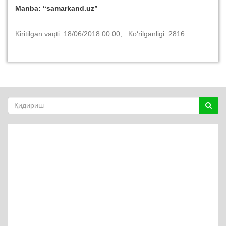
Manba: “samarkand.uz”
Kiritilgan vaqti: 18/06/2018 00:00; Ko‘rilganligi: 2816