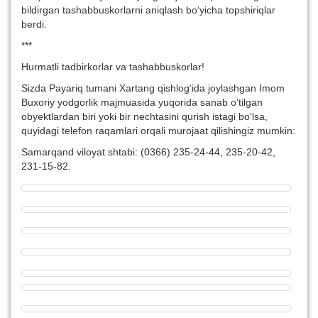
bildirgan tashabbuskorlarni aniqlash bo‘yicha topshiriqlar
berdi.
***
Hurmatli tadbirkorlar va tashabbuskorlar!
Sizda Payariq tumani Xartang qishlog‘ida joylashgan Imom
Buxoriy yodgorlik majmuasida yuqorida sanab o‘tilgan
obyektlardan biri yoki bir nechtasini qurish istagi bo‘lsa,
quyidagi telefon raqamlari orqali murojaat qilishingiz mumkin:
Samarqand viloyat shtabi: (0366) 235-24-44, 235-20-42,
231-15-82.