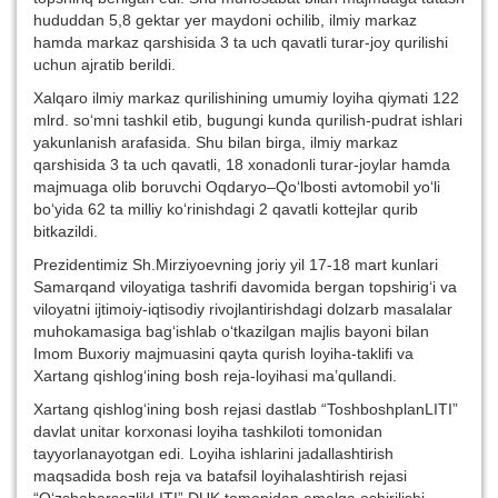
hududdan 5,8 gektar yer maydoni ochilib, ilmiy markaz
hamda markaz qarshisida 3 ta uch qavatli turar-joy qurilishi
uchun ajratib berildi.
Xalqaro ilmiy markaz qurilishining umumiy loyiha qiymati 122
mlrd. so‘mni tashkil etib, bugungi kunda qurilish-pudrat ishlari
yakunlanish arafasida. Shu bilan birga, ilmiy markaz
qarshisida 3 ta uch qavatli, 18 xonadonli turar-joylar hamda
majmuaga olib boruvchi Oqdaryo–Qo‘lbosti avtomobil yo‘li
bo‘yida 62 ta milliy ko‘rinishdagi 2 qavatli kottejlar qurib
bitkazildi.
Prezidentimiz Sh.Mirziyoevning joriy yil 17-18 mart kunlari
Samarqand viloyatiga tashrifi davomida bergan topshirig‘i va
viloyatni ijtimoiy-iqtisodiy rivojlantirishdagi dolzarb masalalar
muhokamasiga bag‘ishlab o‘tkazilgan majlis bayoni bilan
Imom Buxoriy majmuasini qayta qurish loyiha-taklifi va
Xartang qishlog‘ining bosh reja-loyihasi ma’qullandi.
Xartang qishlog‘ining bosh rejasi dastlab “ToshboshplanLITI”
davlat unitar korxonasi loyiha tashkiloti tomonidan
tayyorlanayotgan edi. Loyiha ishlarini jadallashtirish
maqsadida bosh reja va batafsil loyihalashtirish rejasi