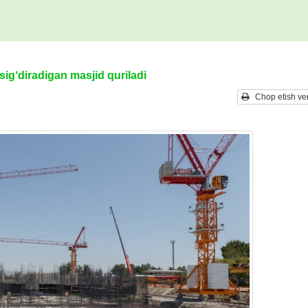
g‘diradigan masjid quriladi
Chop etish ver