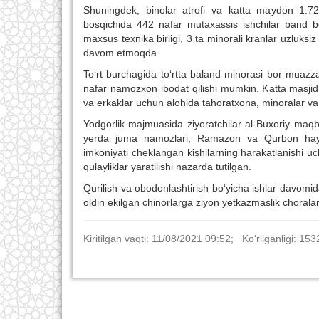
Shuningdek, binolar atrofi va katta maydon 1.72 
bosqichida 442 nafar mutaxassis ishchilar band bo‘
maxsus texnika birligi, 3 ta minorali kranlar uzluksiz 
davom etmoqda.
To‘rt burch
ag
ida to‘rtta baland minorasi bor muazza
nafar namozxon ibodat qilishi mumkin. Katta masjid 
va erkaklar uchun alohida tahoratxona, minoralar va 
Yodgorlik majmuasida ziyoratchilar al-Buxoriy maqba
yerda juma namozlari, Ramazon va Qurbon hayiti
imkoniyati cheklangan kishilarning harakatlanishi u
qulayliklar yaratilishi nazarda tutilgan.
Qurilish va obodonlashtirish bo‘yicha ishlar davom
oldin ekilgan chinorlarga ziyon yetkazmaslik choralar
Kiritilgan vaqti: 11/08/2021 09:52; Ko‘rilganligi: 153