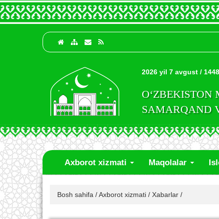
2026 yil 7 avgust / 1448
O‘ZBEKISTON
SAMARQAND VI
Axborot xizmati
Maqolalar
Is
Bosh sahifa
/
Axborot xizmati
/
Xabarlar
/