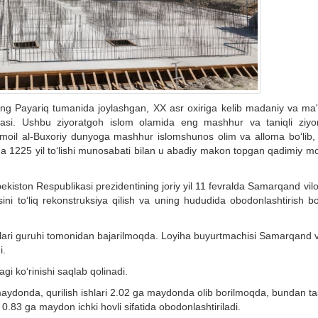
ing Payariq tumanida joylashgan, XX asr oxiriga kelib madaniy va ma'
uasi. Ushbu ziyoratgoh islom olamida eng mashhur va taniqli ziyo
oil al-Buxoriy dunyoga mashhur islomshunos olim va alloma bo‘lib,
niga 1225 yil to‘lishi munosabati bilan u abadiy makon topgan qadimiy 
zbekiston Respublikasi prezidentining joriy yil 11 fevralda Samarqand vil
ni to‘liq rekonstruksiya qilish va uning hududida obodonlashtirish bo
lari guruhi tomonidan bajarilmoqda. Loyiha buyurtmachisi Samarqand vi
i.
i ko‘rinishi saqlab qolinadi.
maydonda, qurilish ishlari 2.02 ga maydonda olib borilmoqda, bundan ta
0.83 ga maydon ichki hovli sifatida obodonlashtiriladi.