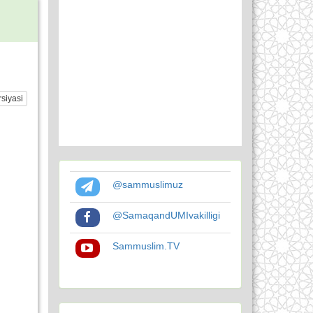
siyasi
@sammuslimuz
@SamaqandUMIvakilligi
Sammuslim.TV