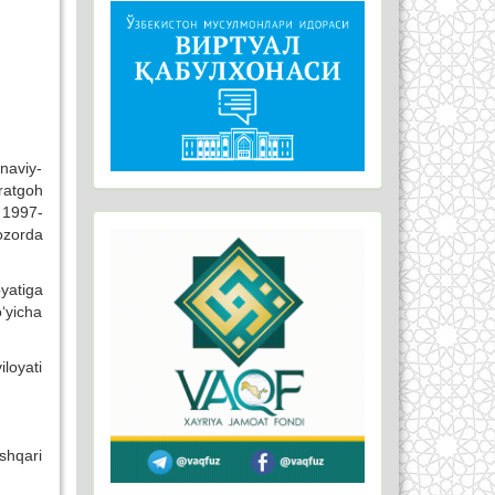
naviy-
ratgoh
 1997-
mozorda
oyatiga
‘yicha
loyati
shqari