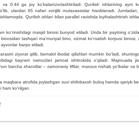
va 0.44 ga joy ko‘kalamzorlashtiriladi. Qurilish ishlarining ayni k
lib, ulardan 65 nafari xorijlik mutaxassislar hisoblanadi. Jumladan,
ishlamoqda. Qurilish ishlari bilan parallel ravishda loyihalashtirish ishl
m ko‘rinishdagi masjid binosi bunyod etiladi
.
U
nda bir paytning o‘zid
binosidan tashqari ma'muriyat bino, xizmat ko‘rsatish korpusi binosi, 
ayvonlar barpo etiladi.
rasini ziyorat qilib, bemalol ibodat qilishlari mumkin bo‘ladi, shunin
dagi bayram namozlari jamoat ishtirokida o‘qiladi. Majmuada ji
chun barcha sharoitlar – zamonaviy liftlar, maxsus nishab yo‘lkalar va
ida maqbara atrofida joylashgan suvi shifobaxsh buloq hamda qariyb be
i ham ko‘rilgan.
2