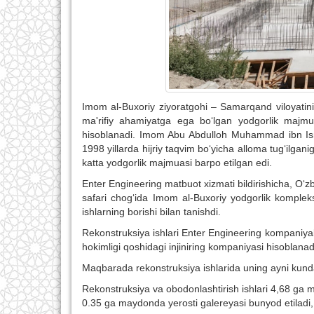
Imom al-Buxoriy ziyoratgohi – Samarqand viloyatin
ma'rifiy ahamiyatga ega bo‘lgan yodgorlik majm
hisoblanadi. Imom Abu Abdulloh Muhammad ibn Ism
1998 yillarda hijriy taqvim bo‘yicha alloma tug‘ilga
katta yodgorlik majmuasi barpo etilgan edi.
Enter Engineering
m
atbuot xizmati bildirishicha, O‘
safari chog‘ida Imom al-Buxoriy yodgorlik kompleksi
ishlarning borishi bilan tanishdi.
Rekonstruksiya ishlari Enter Engineering kompaniya
hokimligi qoshidagi injiniring kompaniyasi hisoblanad
Maqbarada rekonstruksiya ishlarida uning ayni kundag
Rekonstruksiya va obodonlashtirish ishlari 4,68 ga 
0.35 ga maydonda yerosti galereyasi bunyod etiladi, 