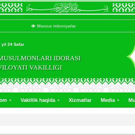
Maxsus imkoniyatlar
 yil 24 Safar
 MUSULMONLARI IDORASI
LOYATI VAKILLIGI
lom
Vakillik haqida
Xizmatlar
Media
Mu