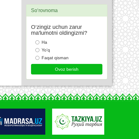
So‘rovnoma
O‘zingiz uchun zarur
ma'lumotni oldingizmi?
Ha
Yo‘q
Faqat qisman