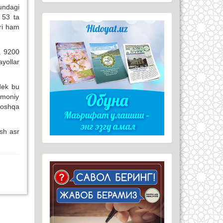
undagi
 53 ta
ari ham
a 9200
ayollar
gdek bu
smoniy
 boshqa
sh asr