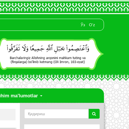
Ўз
O‘z
him ma'lumotlar