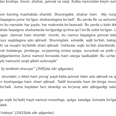
utbadan boshqa, Imom, shahar, jamoat va vaqt. Xutba namozdan keyin sun
mom bizning mazhabda shartdir. Shuningdek, shahar ham. Aliy roziy
o faqatgina jome' bo‘lgan shahardagina bo‘ladi”. Bu yerda fitr va azhoni
ro bu narsalar har joyda, har makonda bo‘laveradi. Bu yerda u kishi ikk
da faqatgina shaharlarda bo‘lganligi qo‘lma-qo‘l bo‘lib sobit bo‘lgan. U
ilingan. Jamoat ham shartdir: chunki, bu namoz faqatgina jamoat bil
s vaqtdagina ado qilinadi. Shuningdek, erkaklik, aqlli bo‘lish, balog
i va muqim bo‘lishlik shart qilinadi. Ushbular vojib bo‘lish shartlaridir
 bolalarga, jinnilarga, xo‘jayininig iznisiz qulga, surunkali va yotib
 qilganlarimiz Juma namozi borasida ham ularga taalluqlidir. Bu uzrlar
t) namozini soqit qilishi avloroqdir”
 tartibish-sharoye'” (3\85)da zikr qilganlar).
ndaki, u ikkisi ham yorug‘ payti katta jamoat bilan ado qilinadi va qi
ani boshqasiga ham shart qilinadi. Taklif borasida ham bir-biriga muvo
o‘ladi. Juma hayitdan farz ekanligi va ko‘proq ado qilinganligi sab
ga vojib bo‘ladi) hayit namozi musofirga, qulga, kasalga Jumada bo‘lga
idek.
l
-
hidoya
” (2\419)
da
zikr
qilganlar
).