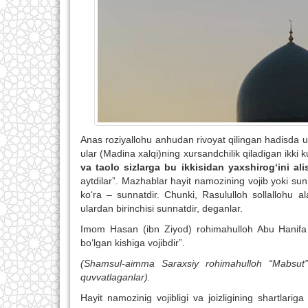
Anas roziyallohu anhudan rivoyat qilingan hadisda u 
ular (Madina xalqi)ning xursandchilik qiladigan ikki k
va taolo sizlarga bu ikkisidan yaxshirog‘ini alis
aytdilar”. Mazhablar hayit namozining vojib yoki sunna
ko‘ra – sunnatdir. Chunki, Rasululloh sollallohu 
ulardan birinchisi sunnatdir, deganlar.
Imom Hasan (ibn Ziyod) rohimahulloh Abu Hanifa 
bo‘lgan kishiga vojibdir”.
(Shamsul-aimma Saraxsiy rohimahulloh “Mabsut” 
quvvatlaganlar).
Hayit namozinig vojibligi va joizligining shartlariga