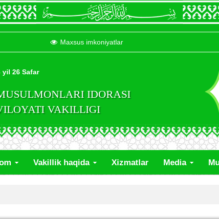
Maxsus imkoniyatlar
 yil 26 Safar
 MUSULMONLARI IDORASI
LOYATI VAKILLIGI
lom
Vakillik haqida
Xizmatlar
Media
Mu