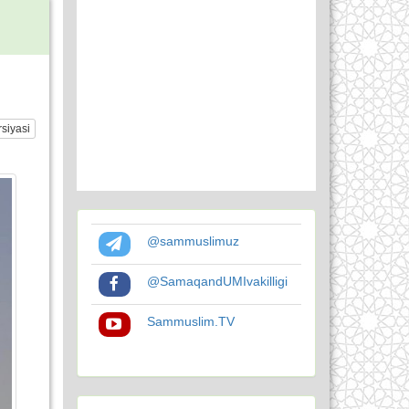
siyasi
@sammuslimuz
@SamaqandUMIvakilligi
Sammuslim.TV