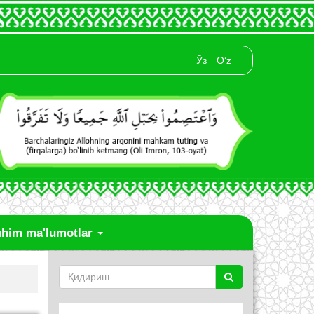
Ўз
O‘z
him ma'lumotlar