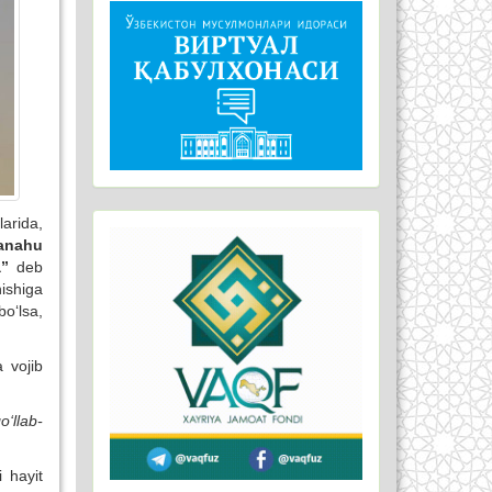
larida,
hanahu
a”
deb
nishiga
o‘lsa,
 vojib
‘llab-
i hayit