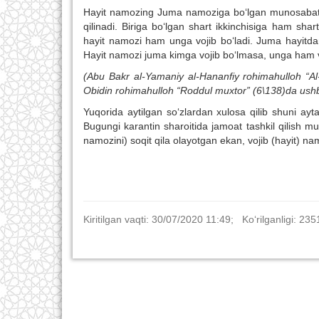
Hayit namozing Juma namoziga bo‘lgan munosabati sh
qilinadi. Biriga bo‘lgan shart ikkinchisiga ham sh
hayit namozi ham unga vojib bo‘ladi. Juma hayitdan
Hayit namozi juma kimga vojib bo‘lmasa, unga ham vo
(Abu Bakr al-Yamaniy al-Hananfiy rohimahulloh “Al-
Obidin rohimahulloh “Roddul muxtor” (6\138)da ushbu 
Yuqorida aytilgan so‘zlardan xulosa qilib shuni a
Bugungi karantin sharoitida jamoat tashkil qilish mu
namozini) soqit qila olayotgan ekan, vojib (hayit) namo
Kiritilgan vaqti: 30/07/2020 11:49; Ko‘rilganligi: 235