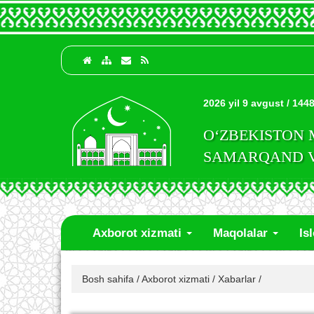
2026 yil 9 avgust / 1448
O‘ZBEKISTON
SAMARQAND VI
Axborot xizmati
Maqolalar
Is
Bosh sahifa
/
Axborot xizmati
/
Xabarlar
/