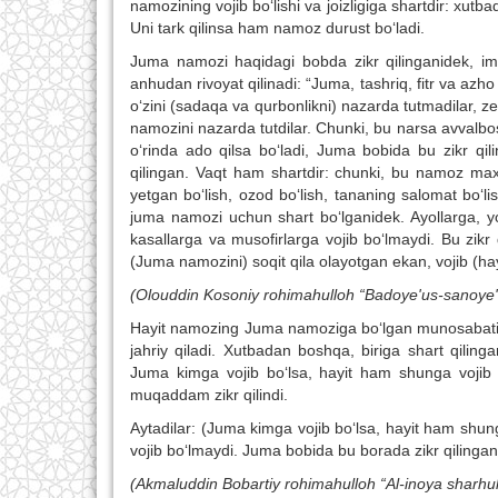
namozining vojib bo‘lishi va joizligiga shartdir: x
Uni tark qilinsa ham namoz durust bo‘ladi.
Juma namozi haqidagi bobda zikr qilinganidek, i
anhudan rivoyat qilinadi: “Juma, tashriq, fitr va azh
o‘zini (sadaqa va qurbonlikni) nazarda tutmadilar, ze
namozini nazarda tutdilar. Chunki, bu narsa avvalbosh
o‘rinda ado qilsa bo‘ladi, Juma bobida bu zikr q
qilingan. Vaqt ham shartdir: chunki, bu namoz maxsu
yetgan bo‘lish, ozod bo‘lish, tananing salomat bo‘lish
juma namozi uchun shart bo‘lganidek. Ayollarga, yosh
kasallarga va musofirlarga vojib bo‘lmaydi. Bu zikr
(Juma namozini) soqit qila olayotgan ekan, vojib (hayi
(Olouddin Kosoniy rohimahulloh “Badoye'us-sanoye' fiy
Hayit namozing Juma namoziga bo‘lgan munosabati shu
jahriy qiladi. Xutbadan boshqa, biriga shart qiling
Juma kimga vojib bo‘lsa, hayit ham shunga vojib b
muqaddam zikr qilindi.
Aytadilar: (Juma kimga vojib bo‘lsa, hayit ham shun
vojib bo‘lmaydi. Juma bobida bu borada zikr qilingan
(
Akmaluddin
Bobartiy
rohimahulloh
“
Al
-
inoya
sharhu