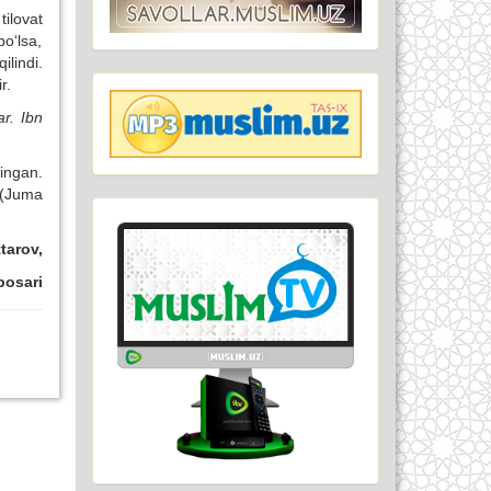
ilovat
o‘lsa,
lindi.
r.
r. Ibn
ingan.
i (Juma
tarov,
bosari