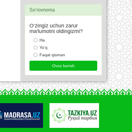
So‘rovnoma
O‘zingiz uchun zarur
ma'lumotni oldingizmi?
Ha
Yo‘q
Faqat qisman