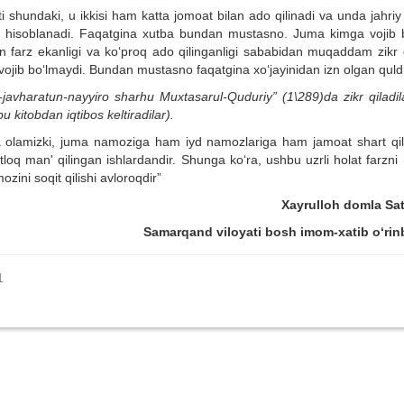
undaki, u ikkisi ham katta jomoat bilan ado qilinadi va unda jahriy t
art hisoblanadi. Faqatgina xutba bundan mustasno. Juma kimga vojib b
 farz ekanligi va ko‘proq ado qilinganligi sababidan muqaddam zikr qi
jib bo‘lmaydi. Bundan mustasno faqatgina xo‘jayinidan izn olgan quldi
javharatun-nayyiro sharhu Muxtasarul-Quduriy” (1\289)da zikr qiladila
kitobdan iqtibos keltiradilar).
yta olamizki, juma namoziga ham iyd namozlariga ham jamoat shart qil
tloq man' qilingan ishlardandir. Shunga ko‘ra, ushbu uzrli holat farzn
zini soqit qilishi avloroqdir”
Xayrulloh domla Sat
Samarqand viloyati bosh imom-xatib o‘rin
1