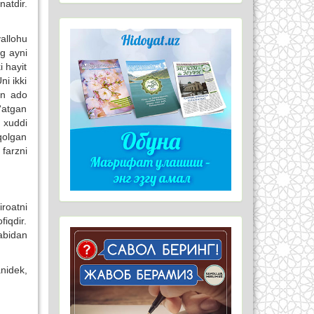
natdir.
allohu
ng ayni
i hayit
ni ikki
an ado
‘atgan
, xuddi
 qolgan
 farzni
roatni
fiqdir.
abidan
nidek,