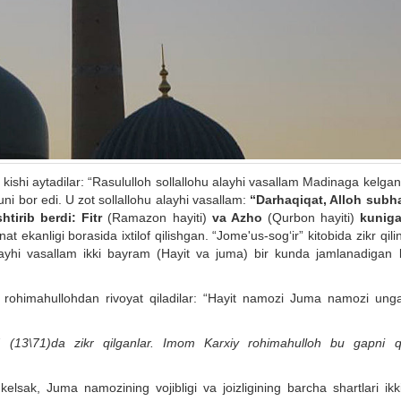
kishi aytadilar: “Rasululloh sollallohu alayhi vasallam Madinaga kelgan
uni bor edi. U zot sollallohu alayhi vasallam:
“Darhaqiqat, Alloh sub
htirib berdi: Fitr
(Ramazon hayiti)
va Azho
(Qurbon hayiti)
kunig
t ekanligi borasida ixtilof qilishgan. “Jome'us-sog‘ir” kitobida zikr qili
alayhi vasallam ikki bayram (Hayit va juma) bir kunda jamlanadigan b
rohimahullohdan rivoyat qiladilar: “Hayit namozi Juma namozi unga
(13\71)da zikr qilganlar. Imom Karxiy rohimahulloh bu gapni qo
 kelsak, Juma namozining vojibligi va joizligining barcha shartlari ikk