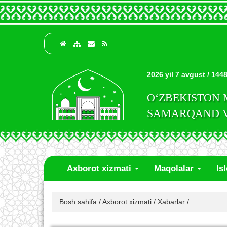
2026 yil 7 avgust / 1448
O‘ZBEKISTON
SAMARQAND VI
Axborot xizmati
Maqolalar
Is
Bosh sahifa
/
Axborot xizmati
/
Xabarlar
/