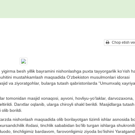
Chop etish ver
g yigirma besh yillik bayramini nishonlashga puxta tayyorgarlik ko‘rish 
muhitini mustahkamlash maqsadida O‘zbekiston musulmonlari idorasi
asjid va ziyoratgohlar, bularga tutash qabristonlarda “Umumxalq xayriy
ar tomonidan masjid xonaqosi, ayvoni, hovliyu-yo‘laklar, darvozaxona,
tirildi. Darxtlar oqlanib, ularga chiroyli shakl berildi. Masjidlarga tutash
olib borildi.
 tarzda nishonlash maqsadida olib borilayotgan tizimli ishlar asnosida bo
rsandchilik ifodasi, tinchlik sababidan bo‘lib turgan ishlarga shukronili
o duodo, tinchligimiz bardavom, farovonligimiz ziyoda bo‘lishini Yaratgan