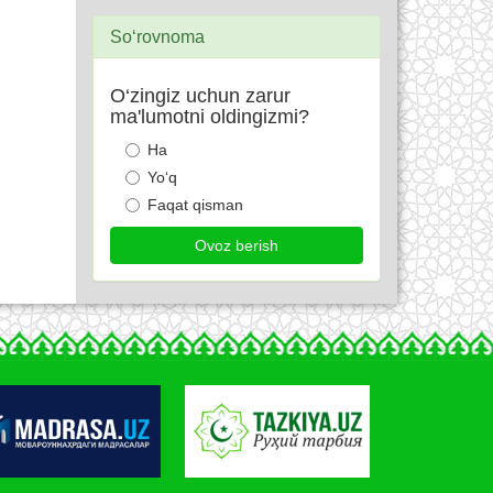
So‘rovnoma
O‘zingiz uchun zarur
ma'lumotni oldingizmi?
Ha
Yo‘q
Faqat qisman