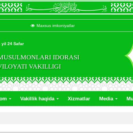
Maxsus imkoniyatlar
 yil 24 Safar
 MUSULMONLARI IDORASI
LOYATI VAKILLIGI
lom
Vakillik haqida
Xizmatlar
Media
Mu