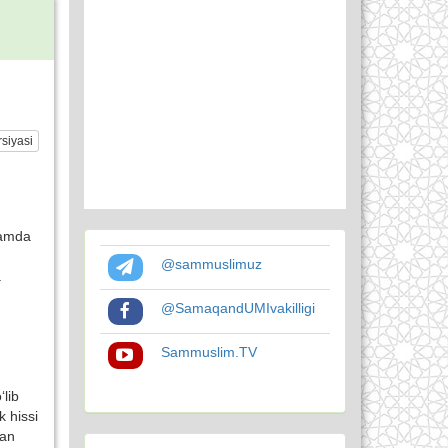
siyasi
hamda
@sammuslimuz
a
@SamaqandUMIvakilligi
Sammuslim.TV
‘lib
k hissi
dan