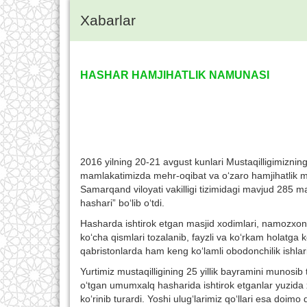
Xabarlar
HASHAR HAMJIHATLIK NAMUNASI
2016 yilning 20-21 avgust kunlari Mustaqilligimiznin
mamlakatimizda mehr-oqibat va o‘zaro hamjihatlik 
Samarqand viloyati vakilligi tizimidagi mavjud 285 m
hashari” bo‘lib o‘tdi.
Hasharda ishtirok etgan masjid xodimlari, namozxonl
ko‘cha qismlari tozalanib, fayzli va ko‘rkam holatga kel
qabristonlarda ham keng ko‘lamli obodonchilik ishlari 
Yurtimiz mustaqilligining 25 yillik bayramini munosib
o‘tgan umumxalq hasharida ishtirok etganlar yuzida xu
ko‘rinib turardi. Yoshi ulug‘larimiz qo‘llari esa doim