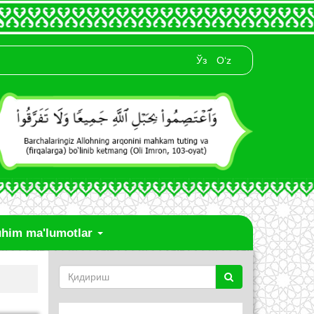
Ўз
O‘z
him ma'lumotlar