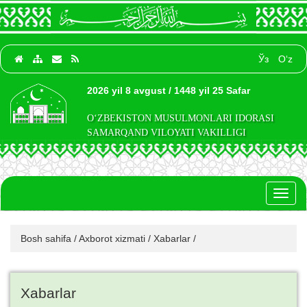
Ўз
O‘z
2026 yil 8 avgust / 1448 yil 25 Safar
O‘ZBEKISTON MUSULMONLARI IDORASI
SAMARQAND VILOYATI VAKILLIGI
Toggl
naviga
Bosh sahifa
/
Axborot xizmati
/
Xabarlar
/
Xabarlar