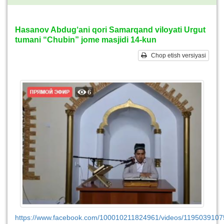
Hasanov Abdug‘ani qori Samarqand viloyati Urgut
tumani “Chubin” jome masjidi 14-kun
Chop etish versiyasi
https://www.facebook.com/100010211824961/videos/1195039107