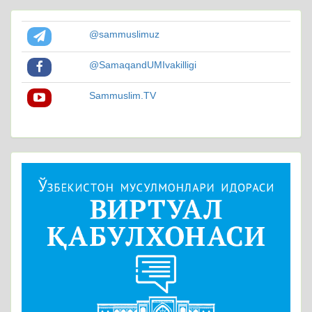
@sammuslimuz
@SamaqandUMIvakilligi
Sammuslim.TV