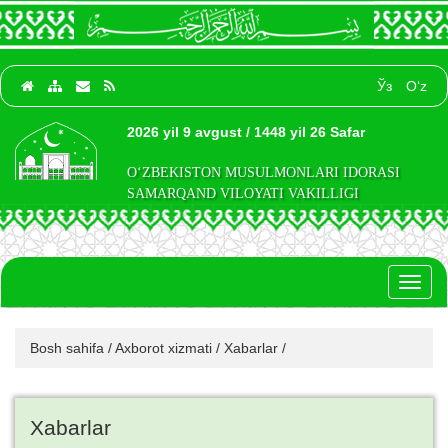
Ўз
O‘z
2026 yil 9 avgust / 1448 yil 26 Safar
O‘ZBEKISTON MUSULMONLARI IDORASI
SAMARQAND VILOYATI VAKILLIGI
Toggl
naviga
Bosh sahifa
/
Axborot xizmati
/
Xabarlar
/
Xabarlar