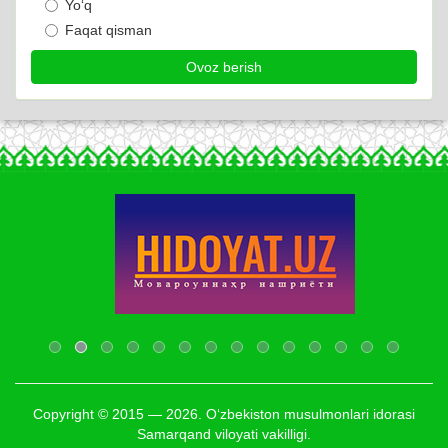
Yo‘q
Faqat qisman
Copyright © 2015 — 2026. O‘zbekiston musulmonlari idorasi
Samarqand viloyati vakilligi.