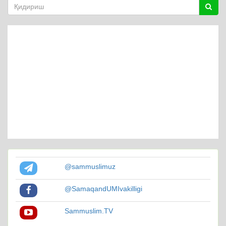
@sammuslimuz
@SamaqandUMIvakilligi
Sammuslim.TV