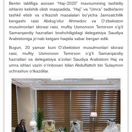
Bentin taklifiga asosan “Haj–2020” mavsumining tashkiliy
ishlarini kelishib olish maqsadida, “Haj” va “Umra” tadbirlarini
tashkil etish va o‘tkazish masalalari bo‘yicha Jamoatchilik
kengashi raisi Abdug‘ofur Ahmedov va O‘zbekiston
musulmonlari idorasi raisi, muftiy Usmonxon Temirxon o‘g‘li
Samarqandiy hazratlari boshchiligidagi delegatsiya Saudiya
Arabistoniga jo‘nab ketgani haqida xabar bergan edik.
Bugun, 20 yanvar kuni O‘zbekiston musulmonlari idorasi
raisi, muftiy Usmonxon Temirxon o‘g‘li Samarqandiy
hazratlari va delegatsiya a'zolari Saudiya Arabistoni Haj va
umra ishlari vaziri o‘rinbosari bilan Abdulfattoh bin Sulaymon
uchrashuv o‘tkazdilar.