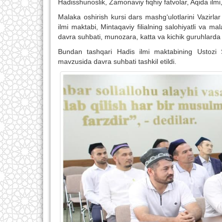
Hadisshunoslik, Zamonaviy fiqhiy fatvolar, Aqida ilmi,
Malaka oshirish kursi dars mashg‘ulotlarini Vazirl
ilmi maktabi, Mintaqaviy filialning salohiyatli va m
davra suhbati, munozara, katta va kichik guruhlarda 
Bundan tashqari Hadis ilmi maktabining Ustoz
mavzusida davra suhbati tashkil etildi.