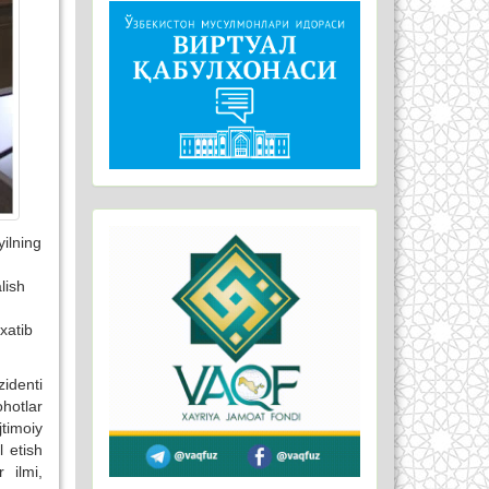
yilning
lish
xatib
identi
ohotlar
timoiy
l etish
 ilmi,