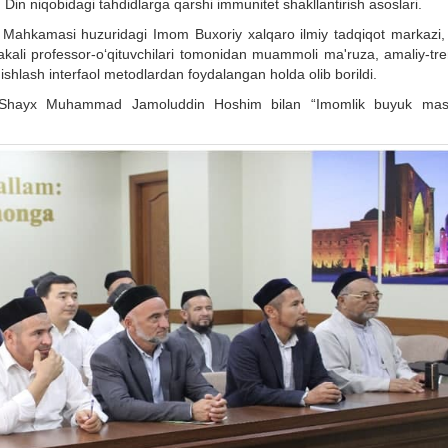
 Din niqobidagi tahdidlarga qarshi immunitet shakllantirish asoslari.
ar Mahkamasi huzuridagi Imom Buxoriy xalqaro ilmiy tadqiqot markazi,
alakali professor-o‘qituvchilari tomonidan muammoli ma'ruza, amaliy-tr
ishlash interfaol metodlardan foydalangan holda olib borildi.
i Shayx Muhammad Jamoluddin Hoshim bilan “Imomlik buyuk mas'