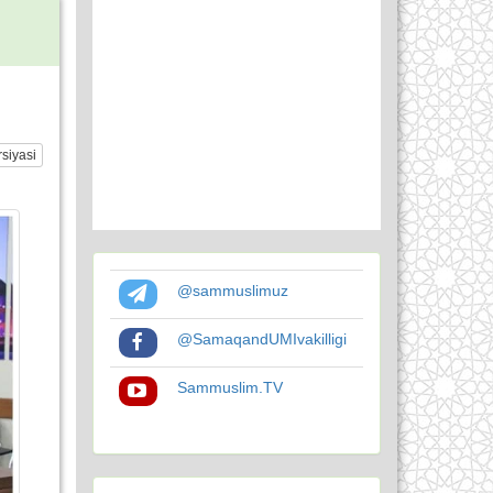
siyasi
@sammuslimuz
@SamaqandUMIvakilligi
Sammuslim.TV