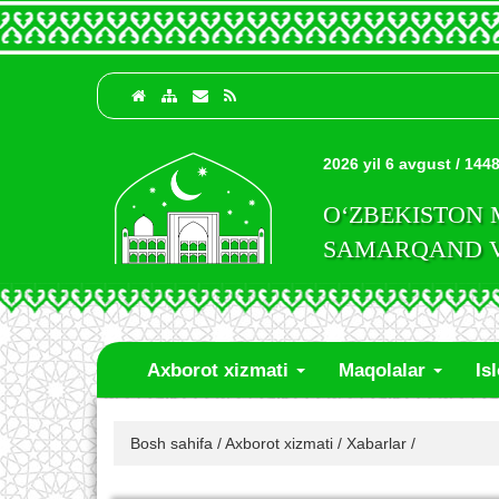
2026 yil 6 avgust / 1448
O‘ZBEKISTON
SAMARQAND VI
Axborot xizmati
Maqolalar
Is
Bosh sahifa
/
Axborot xizmati
/
Xabarlar
/