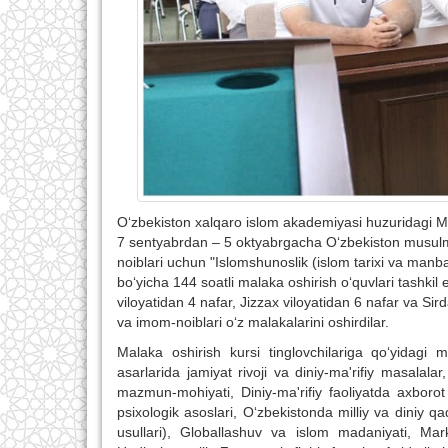
O‘zbekiston xalqaro islom akademiyasi huzuridagi Mal
7 sentyabrdan – 5 oktyabrgacha O‘zbekiston musulmon
noiblari uchun "Islomshunoslik (islom tarixi va manba
bo‘yicha 144 soatli malaka oshirish o‘quvlari tashkil
viloyatidan 4 nafar, Jizzax viloyatidan 6 nafar va Sir
va imom-noiblari o‘z malakalarini oshirdilar.
Malaka oshirish kursi tinglovchilariga qo‘yidagi m
asarlarida jamiyat rivoji va diniy-ma'rifiy masalalar
mazmun-mohiyati, Diniy-ma'rifiy faoliyatda axborot 
psixologik asoslari, O‘zbekistonda milliy va diniy qad
usullari), Globallashuv va islom madaniyati, Marka