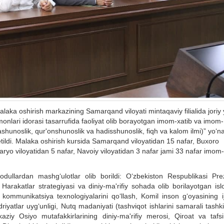
aka oshirish markazining Samarqand viloyati mintaqaviy filialida joriy 
lari idorasi tasarrufida faoliyat olib borayotgan imom-xatib va imom-
shunoslik, qur'onshunoslik va hadisshunoslik, fiqh va kalom ilmi)” yo‘na
 etildi. Malaka oshirish kursida Samarqand viloyatidan 15 nafar, Buxoro
daryo viloyatidan 5 nafar, Navoiy viloyatidan 3 nafar jami 33 nafar imom-
odullardan mashg‘ulotlar olib borildi: O‘zbekiston Respublikasi Prez
, Harakatlar strategiyasi va diniy-ma'rifiy sohada olib borilayotgan isl
kommunikatsiya texnologiyalarini qo‘llash, Komil inson g‘oyasining ij
riyatlar uyg‘unligi, Nutq madaniyati (tashviqot ishlarini samarali tashki
ziy Osiyo mutafakkirlarining diniy-ma'rifiy merosi, Qiroat va tafsir