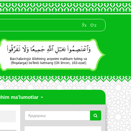
Ўз
O‘z
him ma'lumotlar