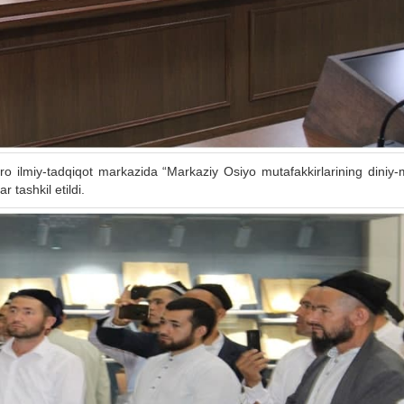
 ilmiy-tadqiqot markazida “Markaziy Osiyo mutafakkirlarining diniy-ma
 tashkil etildi.