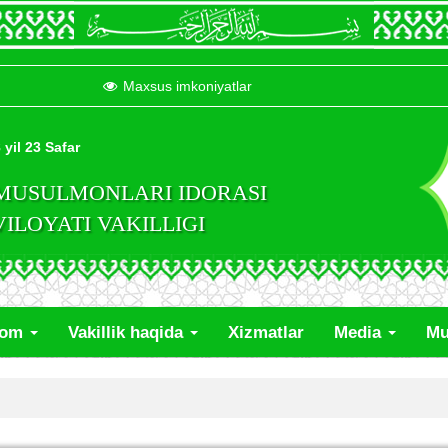
Maxsus imkoniyatlar
 yil 23 Safar
 MUSULMONLARI IDORASI
LOYATI VAKILLIGI
lom
Vakillik haqida
Xizmatlar
Media
Mu