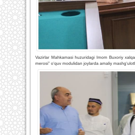
Vazirlar Mahkamasi huzuridagi Imom Buxoriy xalqaro
merosi” o‘quv modulidan joylarda amaliy mashg‘ulotlar