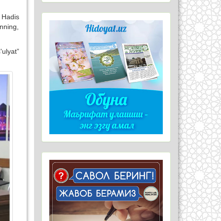
 Hadis
enning,
ulyat”