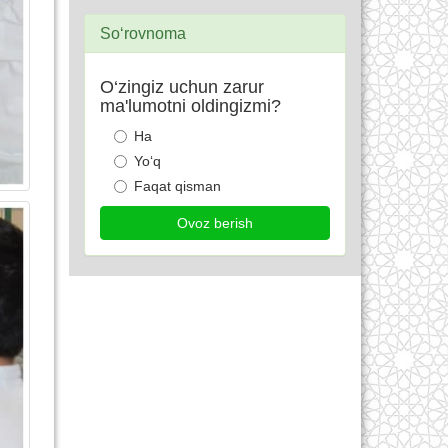
So‘rovnoma
O‘zingiz uchun zarur
ma'lumotni oldingizmi?
Ha
Yo‘q
Faqat qisman