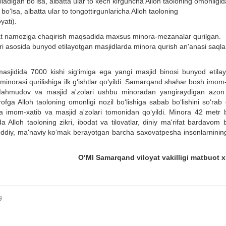
adigan bo‘lsa, albatta ular to kech kirguncha Alloh taoloning omonligid
bo‘lsa
,
albatta
ular to
tong
ottirgunlaricha
A
lloh
taoloning
oyati
).
a
t namoziga chaqirish maqsadida maxsus minora-mezanalar qurilgan.
ri as
o
sida bunyod etilayotgan masjidlarda minora qurish an'anasi saqla
jidida 7000 kishi sig‘imiga ega yangi masjid binosi bunyod etilay
norasi qurilishiga ilk g‘ishtlar qo‘yildi. Samarqand shahar bosh imom-
Mahmudov va masjid a'zolari ushbu minoradan yangiraydigan azon
trofga
Alloh taoloning
omonli
gi nozil bo‘lishiga sabab bo‘lishini so‘rab
da imom-xatib va masjid a'zolari tomonidan qo‘yildi. Minora 42 metr bo
da Alloh
taolo
ning zikri, ibodat va tilovatlar, diniy ma'rifat bardavom b
ddiy
, ma'naviy
ko‘mak berayotgan barcha saxovatpesha insonlarnining 
O‘MI Samarqand viloyat vakilligi matbuot x
9