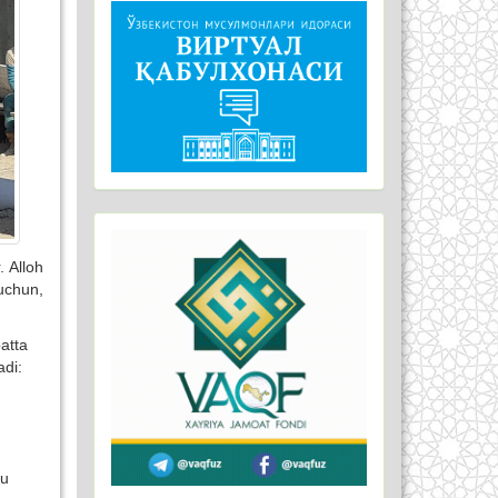
 Alloh
uchun
,
atta
adi
:
hu