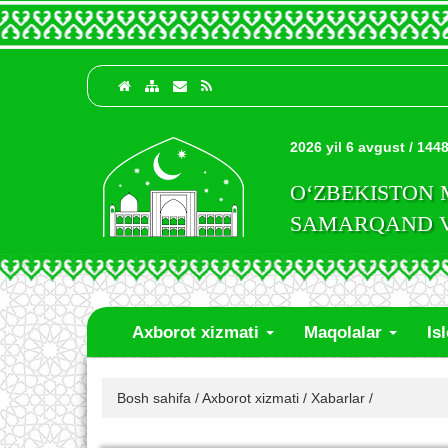
2026 yil 6 avgust / 1448
O‘ZBEKISTON
SAMARQAND VI
Axborot xizmati
Maqolalar
Is
Bosh sahifa
/
Axborot xizmati
/
Xabarlar
/