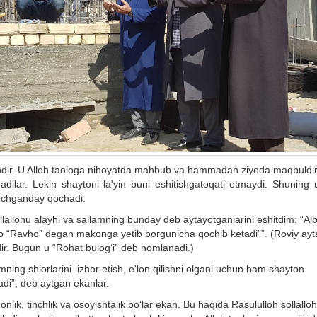
ndir.
U
A
lloh
taologa
nihoyatda mahbub
va
hammadan
ziyoda
maqbuldir.
adilar
.
Lekin
shaytoni
la'yin
buni
eshitishga
toqati
etmaydi
.
Shuning
chganday qochadi.
lallohu alayhi va sallamning bunday de
b ayta
yotganlarini eshitdim:
“Alb
o “Ravho” degan makonga yetib borgunicha qochib ketadi”
”
.
(
Roviy
ayt
ir
.
Bugun
u “Rohat bulog‘i”
deb
nomlanadi
.)
mning shiorlarini izhor etish, e'lon qilishni olgani uchun ham shayton
adi”, deb aytgan ekanlar.
onlik, tinchlik va osoyishtalik bo‘lar ekan.
Bu haqida
Rasululloh sollallo