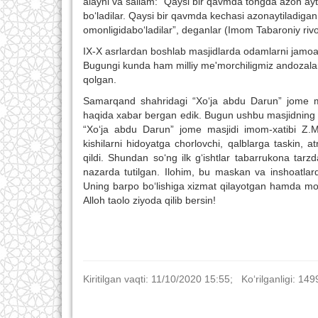
alayhi va sallam:
“Qaysi bir qavmda tongda azon aytil
bo‘ladilar.
Qaysi
bir
qavmda
kechasi
azon
aytiladigan
omonligida
bo‘ladilar
”
,
deganlar
(
Imom
Tabaroniy
riv
IX-X asrlardan boshlab masjidlarda odamlarni jamo
Bugungi kunda ham milliy me'morchiligmiz an
doza
l
a
qolgan.
Samarqand shahridagi “Xo‘ja abdu Darun” jome mas
haqida xabar bergan edik. Bugun ushbu masjidning mi
“Xo‘ja abdu Darun” jome masjidi imom-xatibi Z.
kishilarni hidoyatga chor
lov
chi, qalblarga taskin, a
qildi. Shundan so‘ng ilk g‘ishtlar tabarrukona tarz
nazarda tutilgan. Ilohim, bu maskan va inshoatlar
Uning barpo bo‘lishiga xizmat qilayotgan hamda mo
Alloh taolo ziyoda qilib bersin!
Kiritilgan vaqti: 11/10/2020 15:55; Ko‘rilganligi: 149