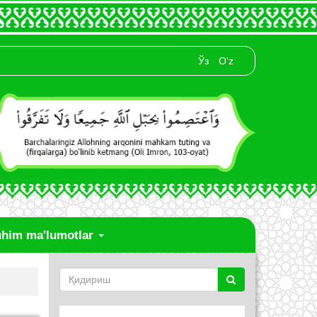
Ўз
O‘z
him ma'lumotlar