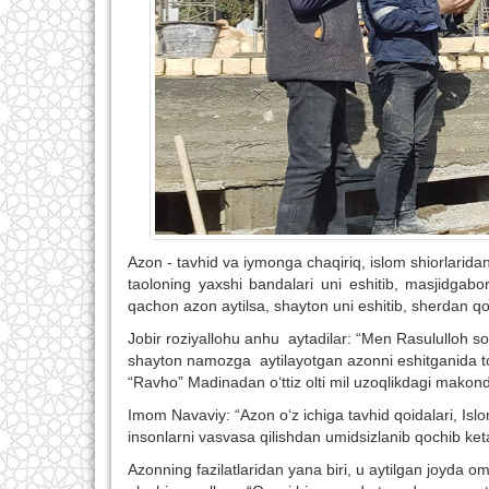
Azon
-
tavhid va iymonga chaqiriq, islom shiorlarida
taoloning
yaxshi
bandalari
uni
eshitib
,
masjidga
bor
qachon
azon
aytilsa
,
shayton
uni
eshitib
,
sherdan
qo
Jobir roziyallohu anhu aytadilar:
“
Men Rasululloh sol
shayton namozga aytilayotgan azonni eshitganida t
“Ravho”
Madinadan
o‘ttiz
olti
mil uzoqlikdagi
makond
Imom Navaviy: “Azon o‘z ichiga tavhid qoidalari, Islo
insonlarni vasvasa qilishdan umidsizlanib qochib ket
Azonning fazilatlaridan yana biri, u aytilgan joyda om