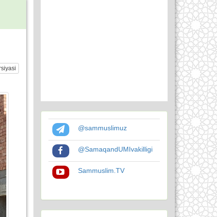
siyasi
@sammuslimuz
@SamaqandUMIvakilligi
Sammuslim.TV