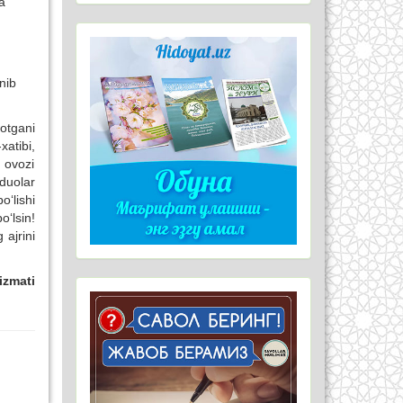
a
nib
otgani
xatibi,
 ovozi
 duolar
‘lishi
o‘lsin!
ajrini
izmati