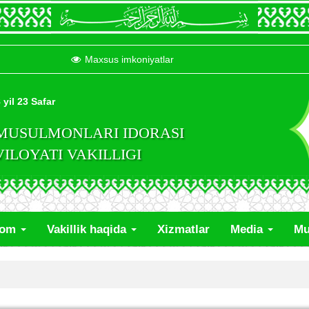
Maxsus imkoniyatlar
 yil 23 Safar
 MUSULMONLARI IDORASI
LOYATI VAKILLIGI
lom
Vakillik haqida
Xizmatlar
Media
Mu