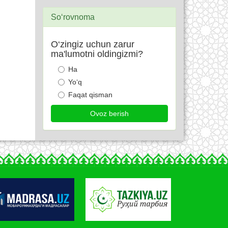
So‘rovnoma
O‘zingiz uchun zarur
ma'lumotni oldingizmi?
Ha
Yo‘q
Faqat qisman