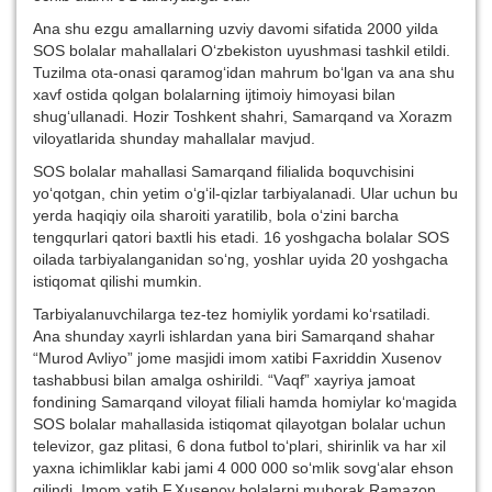
Ana shu ezgu amallarning uzviy davomi sifatida 2000 yilda
SOS bolalar mahallalari O‘zbekiston uyushmasi tashkil etildi.
Tuzilma ota-onasi qaramog‘idan mahrum bo‘lgan va ana shu
xavf ostida qolgan bolalarning ijtimoiy himoyasi bilan
shug‘ullanadi. Hozir Toshkent shahri, Samarqand va Xorazm
viloyatlarida shunday mahallalar mavjud.
SOS bolalar mahallasi Samarqand filialida boquvchisini
yo‘qotgan, chin yetim o‘g‘il-qizlar tarbiyalanadi. Ular uchun bu
yerda haqiqiy oila sharoiti yaratilib, bola o‘zini barcha
tengqurlari qatori baxtli his etadi. 16 yoshgacha bolalar SOS
oilada tarbiyalanganidan so‘ng, yoshlar uyida 20 yoshgacha
istiqomat qilishi mumkin.
Tarbiyalanuvchilarga tez-tez homiylik yordami ko‘rsatiladi.
Ana shunday xayrli ishlardan yana biri Samarqand shahar
“Murod Avliyo” jome masjidi imom xatibi Faxriddin Xusenov
tashabbusi bilan amalga oshirildi. “Vaqf” xayriya jamoat
fondining Samarqand viloyat filiali hamda homiylar ko‘magida
SOS bolalar mahallasida istiqomat qilayotgan bolalar uchun
televizor, gaz plitasi, 6 dona futbol to‘plari, shirinlik va har xil
yaxna ichimliklar kabi jami 4 000 000 so‘mlik sovg‘alar ehson
qilindi. Imom xatib F.Xusenov bolalarni muborak Ramazon