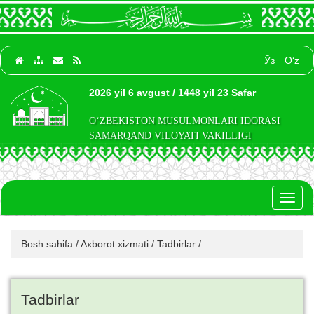
Ўз
O‘z
2026 yil 6 avgust / 1448 yil 23 Safar
O‘ZBEKISTON MUSULMONLARI IDORASI
SAMARQAND VILOYATI VAKILLIGI
Toggl
naviga
Bosh sahifa
/
Axborot xizmati
/
Tadbirlar
/
Tadbirlar