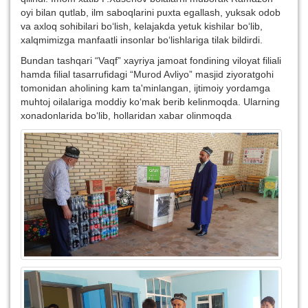
oyi bilan qutlab, ilm saboqlarini puxta egallash, yuksak odob
va axloq sohibilari bo‘lish, kelajakda yetuk kishilar bo‘lib,
xalqmimizga manfaatli insonlar bo‘lishlariga tilak bildirdi.
Bundan tashqari “Vaqf” xayriya jamoat fondining viloyat filiali
hamda filial tasarrufidagi “Murod Avliyo” masjid ziyoratgohi
tomonidan aholining kam ta'minlangan, ijtimoiy yordamga
muhtoj oilalariga moddiy ko‘mak berib kelinmoqda. Ularning
xonadonlarida bo‘lib, hollaridan xabar olinmoqda