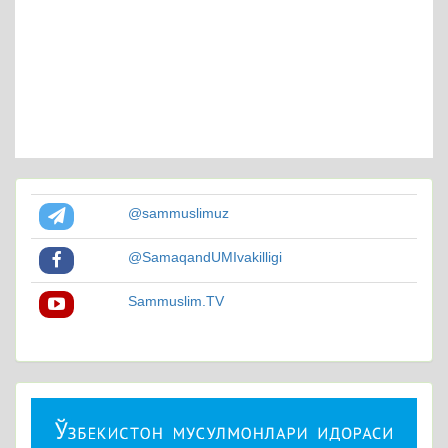
@sammuslimuz
@SamaqandUMIvakilligi
Sammuslim.TV