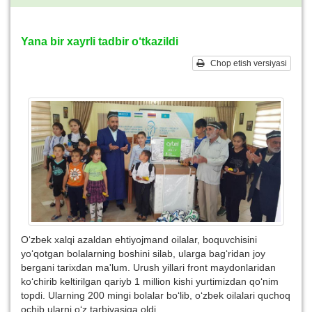
Yana bir xayrli tadbir o‘tkazildi
Chop etish versiyasi
O‘zbek xalqi azaldan ehtiyojmand oilalar, boquvchisini
yo‘qotgan bolalarning boshini silab, ularga bag‘ridan joy
bergani tarixdan ma'lum. Urush yillari front maydonlaridan
ko‘chirib keltirilgan qariyb 1 million kishi yurtimizdan qo‘nim
topdi. Ularning 200 mingi bolalar bo‘lib, o‘zbek oilalari quchoq
ochib ularni o‘z tarbiyasiga oldi.