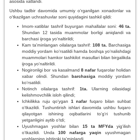
asosida xatlandi.
Ushbu tadbir davomida umumiy o‘rganilgan xonadonlar va
o‘tkazilgan uchrashuvlar soni quyidagini tashkil qildi:
Imom-xatiblar tashrif buyurgan mahallalar soni:
46 ta.
Shundan 12 tasida muammolar borligi aniqlandi va
barchasi ijroga yo‘naltirildi;
Kam ta'minlangan oilalarga tashrif:
108 ta.
Barchasiga
moddiy yordam ko‘rsatildi hamda boshqa yo‘nalishdagi
muammolari hamkor tashkilot masullari bilan birgalikda
ijroga yo‘naltirildi.
Nogironligi bor va kasalmand
8 nafar
fuqarolar holidan
xabar olindi. Shundan
barchasiga
moddiy yordam
ko‘rsatildi.
Notinch oilalarga tashrif:
1ta.
Ularning oilasidagi
kelishmovchilik isloh qilindi;
Ichkilikka ruju qo‘ygan
1 nafar
fuqaro bilan suhbat
o‘tkazildi. Tushuntirish ishlari davomida ushbu fuqaro
qilayotgan ishining oqibatlarini to‘g‘ri tushunib
yetganligini aytib o‘tdi;
Uyushmagan yoshlar bilan
15 ta MFYda
yig‘ilish
o‘tkazildi. Unda
100 nafarga yaqin
uyushmagan
yoshlarning ishtiroki ta'minlandi.