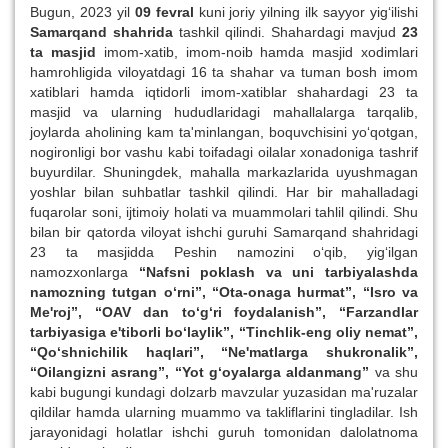
Bugun, 2023 yil
09 fevral
kuni joriy yilning ilk sayyor yig‘ilishi
Samarqand shahrida
tashkil qilindi. Shahardagi mavjud
23
ta masjid
imom-xatib, imom-noib hamda masjid xodimlari
hamrohligida viloyatdagi 16 ta shahar va tuman bosh imom
xatiblari hamda iqtidorli imom-xatiblar shahardagi 23 ta
masjid va ularning hududlaridagi mahallalarga tarqalib,
joylarda aholining kam ta'minlangan, boquvchisini yo‘qotgan,
nogironligi bor vashu kabi toifadagi oilalar xonadoniga tashrif
buyurdilar. Shuningdek, mahalla markazlarida uyushmagan
yoshlar bilan suhbatlar tashkil qilindi. Har bir mahalladagi
fuqarolar soni, ijtimoiy holati va muammolari tahlil qilindi. Shu
bilan bir qatorda viloyat ishchi guruhi Samarqand shahridagi
23 ta masjidda Peshin namozini o‘qib, yig‘ilgan
namozxonlarga
“Nafsni poklash va uni tarbiyalashda
namozning tutgan o‘rni”, “Ota-onaga hurmat”, “Isro va
Me'roj”, “OAV dan to‘g‘ri foydalanish”, “Farzandlar
tarbiyasiga e'tiborli bo‘laylik”, “Tinchlik-eng oliy nemat”,
“Qo‘shnichilik haqlari”, “Ne'matlarga shukronalik”,
“Oilangizni asrang”, “Yot g‘oyalarga aldanmang”
va shu
kabi bugungi kundagi dolzarb mavzular yuzasidan ma'ruzalar
qildilar hamda ularning muammo va takliflarini tingladilar. Ish
jarayonidagi holatlar ishchi guruh tomonidan dalolatnoma