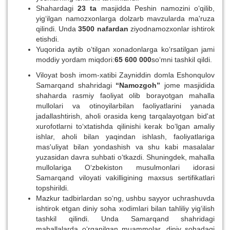
Shahardagi
23 ta
masjidda Peshin namozini o‘qilib,
yig‘ilgan namozxonlarga dolzarb mavzularda ma'ruza
qilindi. Unda
3500 nafardan
ziyodnamozxonlar ishtirok
etishdi.
Yuqorida aytib o‘tilgan xonadonlarga ko‘rsatilgan jami
moddiy yordam miqdori:
65 600 000
so‘mni tashkil qildi.
Viloyat bosh imom-xatibi Zayniddin domla Eshonqulov
Samarqand shahridagi
“Namozgoh”
jome masjidida
shaharda rasmiy faoliyat olib borayotgan mahalla
mullolari va otinoyilarbilan faoliyatlarini yanada
jadallashtirish, aholi orasida keng tarqalayotgan bid'at
xurofotlarni to‘xtatishda qilinishi kerak bo‘lgan amaliy
ishlar, aholi bilan yaqindan ishlash, faoliyatlariga
mas'uliyat bilan yondashish va shu kabi masalalar
yuzasidan davra suhbati o‘tkazdi. Shuningdek, mahalla
mullolariga O‘zbekiston musulmonlari idorasi
Samarqand viloyati vakilligining maxsus sertifikatlari
topshirildi.
Mazkur tadbirlardan so‘ng, ushbu sayyor uchrashuvda
ishtirok etgan diniy soha xodimlari bilan tahliliy yig‘ilish
tashkil qilindi. Unda Samarqand shahridagi
mahallalarda o‘rganilgan muammolar, diniy sohadagi