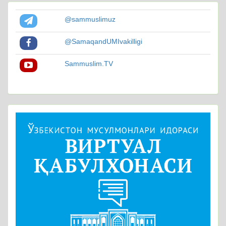
@sammuslimuz
@SamaqandUMIvakilligi
Sammuslim.TV