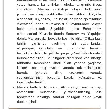
yutuq hamda kamchiliklar muhokama qilinib, ijroga
yo‘naltirildi. Mazkur yig‘ilishga viloyat hokimining
jamoat va diniy tashkilotlar bilan ishlash bo‘yicha
o‘rinbosari B.Qodirov, Din ishlari bo‘yicha qo‘mitaning
viloyatdagi bosh mutaxassisi S.Baymuradov, viloyat
bosh imom-xatibi Zayniddin domla Eshonqulov,
o‘rinbosarlari Xayrullo domla Sattarov va Yoqubjon
domla Mansurovlar bevosita bosh bo‘ldilar. O‘tkazilgan
tahliliy yig‘ilishda aholining turli qatlamlaridan
o‘rganilgan kamchilik va muammolar hamkor
tashkilotlar bilan birgalikda ijroga yo‘naltirish choralari
muhokama qilindi. Shuningdek, diniy soha xodimlariga
rahbarlar tomonidan aholi bilan yanada yaqinroq
ishlash, sohaning rivojini yanada takomillashtirish
hamda joylarda diniy vaziyatni yanada
sog‘lomlashtirish bo‘yicha kerakli ko‘rsatma va
topshiriqlar berildi.
Mazkur tadbirlardan so‘ng, Allohdan yurtimiz tinchligi,
osmonimiz musaffoligi, yurtboshimizning olib
borayotgan ishlariga zafarlar so‘ragan holda xayrli
duolar qilindi.