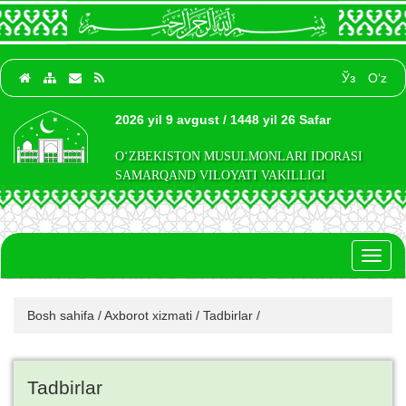
Ўз
O‘z
2026 yil 9 avgust / 1448 yil 26 Safar
O‘ZBEKISTON MUSULMONLARI IDORASI
SAMARQAND VILOYATI VAKILLIGI
Toggl
naviga
Bosh sahifa
/
Axborot xizmati
/
Tadbirlar
/
Tadbirlar