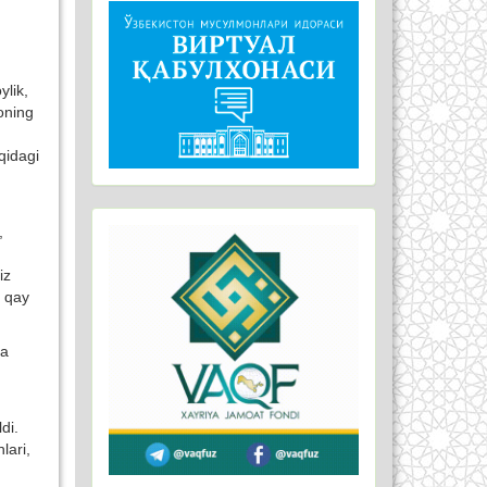
ylik,
loning
qidagi
,
iz
n qay
ga
di.
lari,