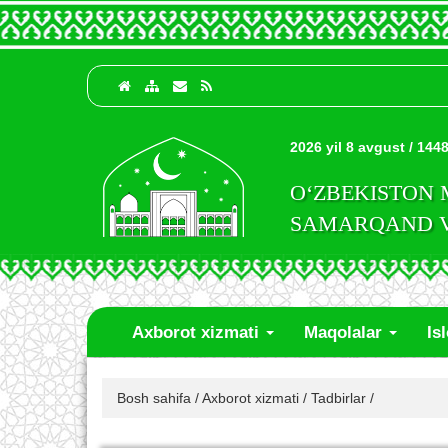
2026 yil 8 avgust / 1448
O‘ZBEKISTON
SAMARQAND VI
Axborot xizmati
Maqolalar
Is
Bosh sahifa
/
Axborot xizmati
/
Tadbirlar
/