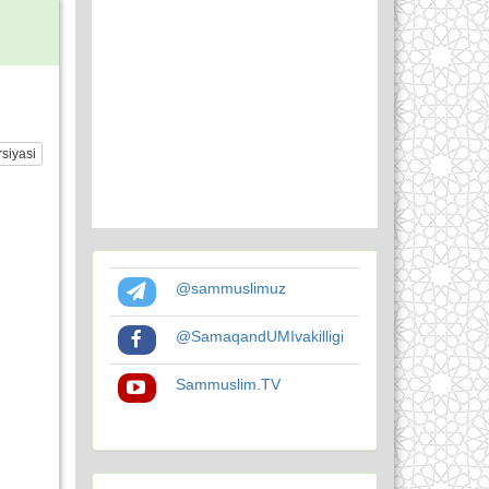
siyasi
@sammuslimuz
@SamaqandUMIvakilligi
Sammuslim.TV