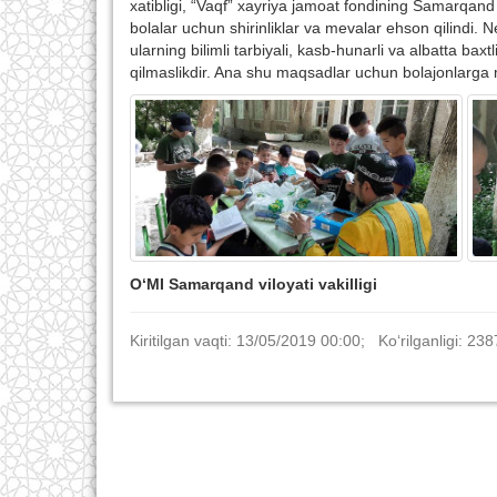
xatibligi, “Vaqf” xayriya jamoat fondining Samarqan
bolalar uchun shirinliklar va mevalar ehson qilindi. N
ularning bilimli tarbiyali, kasb-hunarli va albatta baxt
qilmaslikdir. Ana shu maqsadlar uchun bolajonlarga ma'
O‘MI Samarqand viloyati vakilligi
Kiritilgan vaqti: 13/05/2019 00:00; Ko‘rilganligi: 238