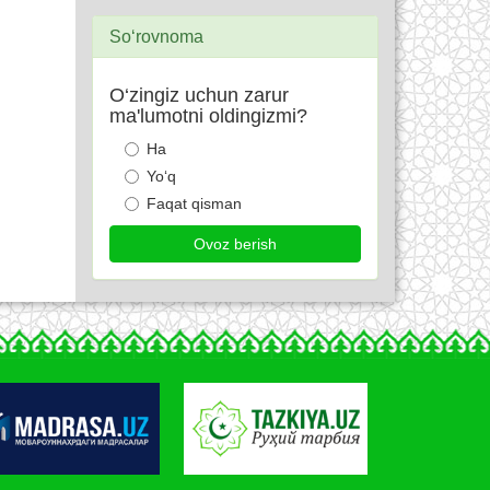
So‘rovnoma
O‘zingiz uchun zarur
ma'lumotni oldingizmi?
Ha
Yo‘q
Faqat qisman