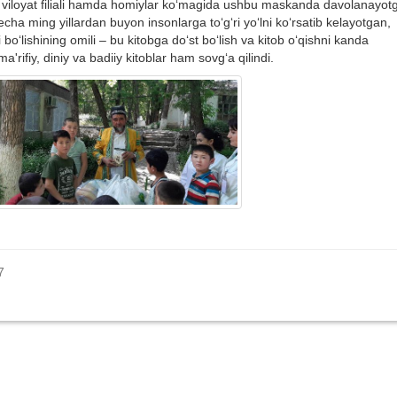
d viloyat filiali hamda homiylar ko‘magida ushbu maskanda davolanayot
echa ming yillardan buyon insonlarga to‘g‘ri yo‘lni ko‘rsatib kelayotgan,
li bo‘lishining omili – bu kitobga do‘st bo‘lish va kitob o‘qishni kanda
rifiy, diniy va badiiy kitoblar ham sovg‘a qilindi.
7