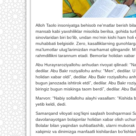
Alloh Taolo insoniyatga behisob ne'matlar berish bil
mansab kabi yaxshiliklar misolida berilsa, gohida turl
sinovlaridan biri bo‘lib, undan mo‘min kishi ham holi
muhabbati belgisidir. Zero, kasalliklarning gunohlarg
ma'lumotlar ulug‘larimizdan marhamat qilingandir. 
rahmdillikni tarannum etadi. Bemorlar holidan xabar
Abu Hurayraroziyallohu anhudan rivoyat qilinadi: “Nab
dedilar. Abu Bakr roziyallohu anhu: “Men”, dedilar. U
holidan xabar oldi”, dedilar. Abu Bakr roziyallohu anh
bugun janozada ishtirok etdi”, dedilar. Abu Bakr rozi
biringiz bugun miskinga taom berdi”, dedilar. Abu Bak
Marvon: “Nabiy sollallohu alayhi vasallam: “Kishida b
yetib keldi, dedi.
Samarqand viloyati sog‘liqni saqlash boshqarmasi S
davolanayotgan bolajonlar holidan xabar olish uch
Bolalar bilan yaqindan suhbatlashib, ularni muborak 
xalqimiz va dinimizga manfaatli kishilardan bo‘lishl