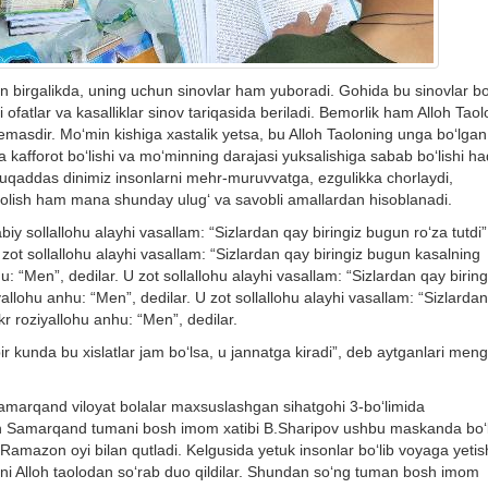
an birgalikda, uning uchun sinovlar ham yuboradi. Gohida bu sinovlar bo
i ofatlar va kasalliklar sinov tariqasida beriladi. Bemorlik ham Alloh Tao
 emasdir. Mo‘min kishiga xastalik yetsa, bu Alloh Taoloning unga bo‘lgan
a kafforot bo‘lishi va mo‘minning darajasi yuksalishiga sabab bo‘lishi ha
Muqaddas dinimiz insonlarni mehr-muruvvatga, ezgulikka chorlaydi,
 olish ham mana shunday ulug‘ va savobli amallardan hisoblanadi.
iy sollallohu alayhi vasallam: “Sizlardan qay biringiz bugun ro‘za tutdi”
 zot sollallohu alayhi vasallam: “Sizlardan qay biringiz bugun kasalning
u: “Men”, dedilar. U zot sollallohu alayhi vasallam: “Sizlardan qay biring
yallohu anhu: “Men”, dedilar. U zot sollallohu alayhi vasallam: “Sizlarda
r roziyallohu anhu: “Men”, dedilar.
ir kunda bu xislatlar jam bo‘lsa, u jannatga kiradi”, deb aytganlari men
amarqand viloyat bolalar maxsuslashgan sihatgohi 3-bo‘limida
un Samarqand tumani bosh imom xatibi B.Sharipov ushbu maskanda bo‘l
Ramazon oyi bilan qutladi. Kelgusida yetuk insonlar bo‘lib voyaga yetish
arini Alloh taolodan so‘rab duo qildilar. Shundan so‘ng tuman bosh imom