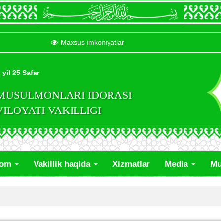
Maxsus imkoniyatlar
 yil 25 Safar
 MUSULMONLARI IDORASI
LOYATI VAKILLIGI
lom
Vakillik haqida
Xizmatlar
Media
Mu