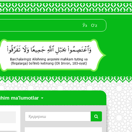
Ўз
O‘z
him ma'lumotlar