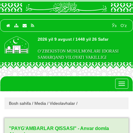
Ўз
O‘z
2026 yil 9 avgust / 1448 yil 26 Safar
O‘ZBEKISTON MUSULMONLARI IDORASI
SAMARQAND VILOYATI VAKILLIGI
Toggl
naviga
Bosh sahifa
/
Media
/
Videolavhalar
/
"PAYG‘AMBARLAR QISSASI" - Anvar domla