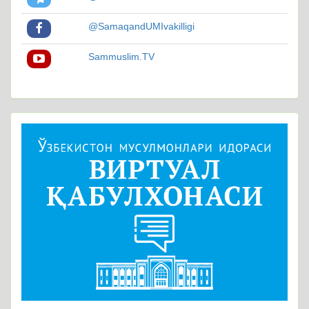
@SamaqandUMIvakilligi
Sammuslim.TV