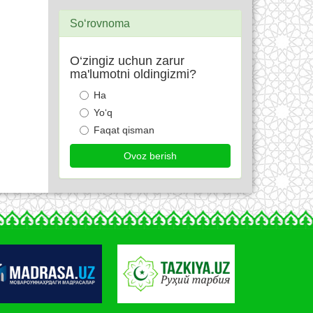
So‘rovnoma
O‘zingiz uchun zarur
ma'lumotni oldingizmi?
Ha
Yo‘q
Faqat qisman