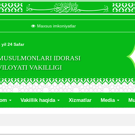
Maxsus imkoniyatlar
 yil 24 Safar
 MUSULMONLARI IDORASI
LOYATI VAKILLIGI
lom
Vakillik haqida
Xizmatlar
Media
Mu