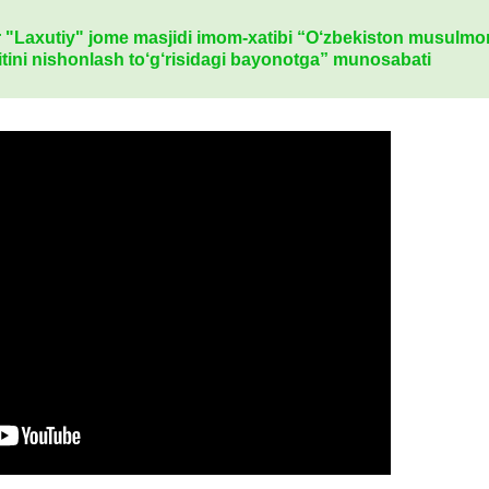
 "Laxutiy" jome masjidi imom-xatibi “O‘zbekiston musulmon
tini nishonlash to‘g‘risidagi bayonotga” munosabati