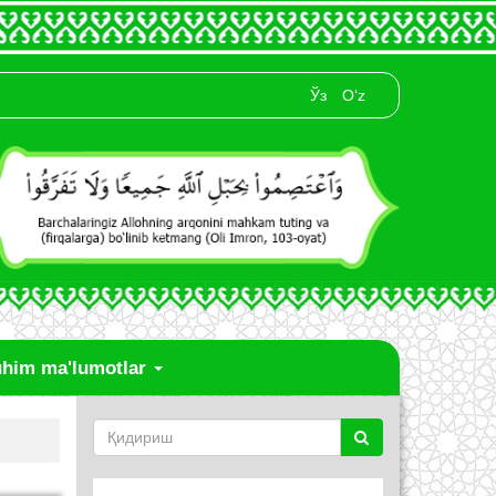
Ўз
O‘z
him ma'lumotlar