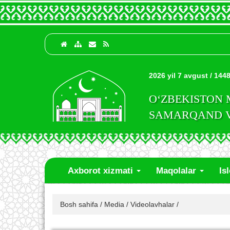
2026 yil 7 avgust / 1448
O‘ZBEKISTON
SAMARQAND VI
Axborot xizmati
Maqolalar
Is
Bosh sahifa
/
Media
/
Videolavhalar
/