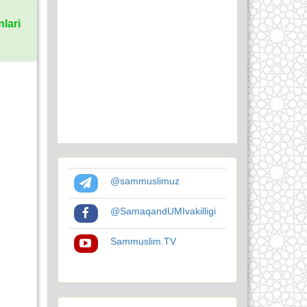
lari
@sammuslimuz
@SamaqandUMIvakilligi
Sammuslim.TV