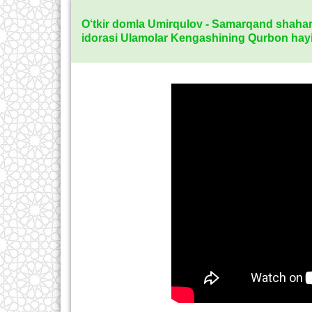
O‘tkir domla Umirqulov - Samarqand shahar
idorasi Ulamolar Kengashining Qurbon hayi