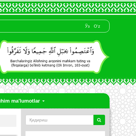
Ўз
O‘z
him ma'lumotlar