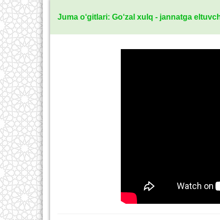
Juma o‘gitlari: Go‘zal xulq - jannatga eltuvch