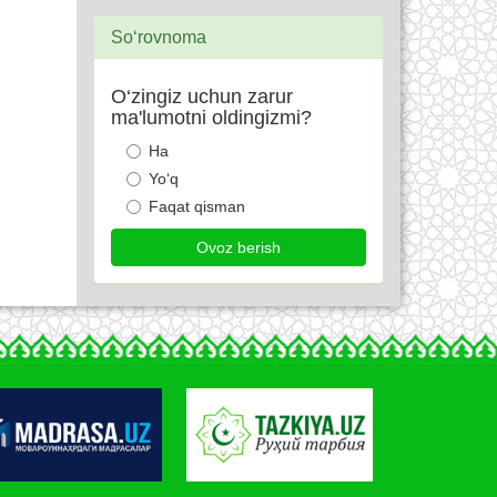
So‘rovnoma
O‘zingiz uchun zarur
ma'lumotni oldingizmi?
Ha
Yo‘q
Faqat qisman