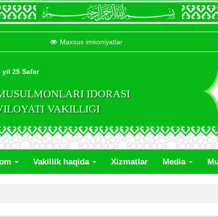
Maxsus imkoniyatlar
 yil 25 Safar
 MUSULMONLARI IDORASI
LOYATI VAKILLIGI
lom
Vakillik haqida
Xizmatlar
Media
Mu