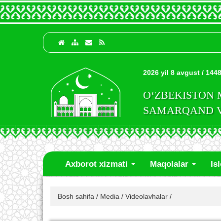
2026 yil 8 avgust / 1448
O‘ZBEKISTON
SAMARQAND VI
Axborot xizmati
Maqolalar
Is
Bosh sahifa
/
Media
/
Videolavhalar
/