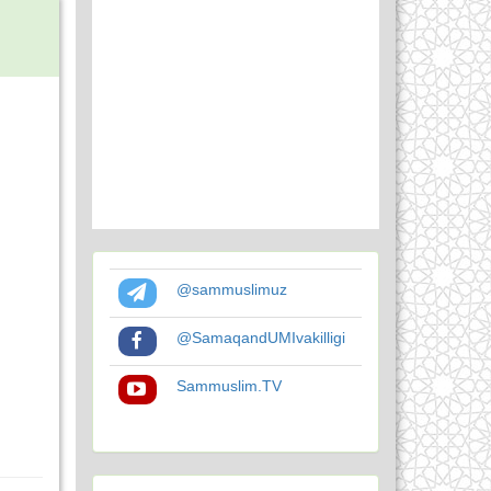
@sammuslimuz
@SamaqandUMIvakilligi
Sammuslim.TV