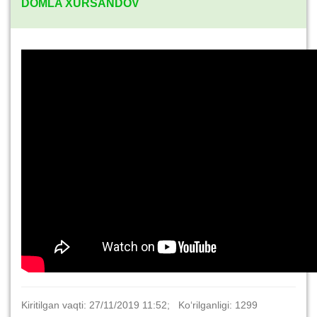
DOMLA XURSANDOV
Kiritilgan vaqti: 27/11/2019 11:52; Ko‘rilganligi: 1299