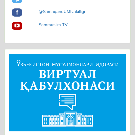
@SamaqandUMIvakilligi
Sammuslim.TV