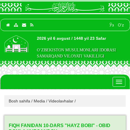
Ўз
O‘z
2026 yil 6 avgust / 1448 yil 23 Safar
O‘ZBEKISTON MUSULMONLARI IDORASI
SAMARQAND VILOYATI VAKILLIGI
Toggl
naviga
Bosh sahifa
/
Media
/
Videolavhalar
/
FIQH FANIDAN 10-DARS "HAYZ BOBI" - OBID