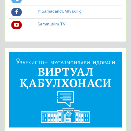
@SamaqandUMIvakilligi
Sammuslim.TV