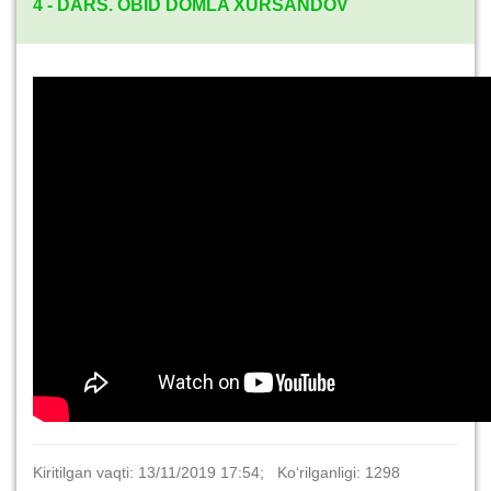
4 - DARS. OBID DOMLA XURSANDOV
Kiritilgan vaqti: 13/11/2019 17:54; Ko‘rilganligi: 1298