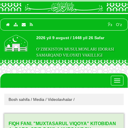
Ўз
O‘z
2026 yil 9 avgust / 1448 yil 26 Safar
O‘ZBEKISTON MUSULMONLARI IDORASI
SAMARQAND VILOYATI VAKILLIGI
Toggl
naviga
Bosh sahifa
/
Media
/
Videolavhalar
/
FIQH FANI. "MUXTASARUL VIQOYA" KITOBIDAN