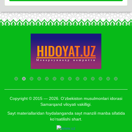
Copyright © 2015 — 2026. O‘zbekiston musulmonlari idorasi
Samarqand viloyati vakilligi.
Sayt materiallaridan foydalanganda sayt manzili manba sifatida
ko‘rsatilishi shart.