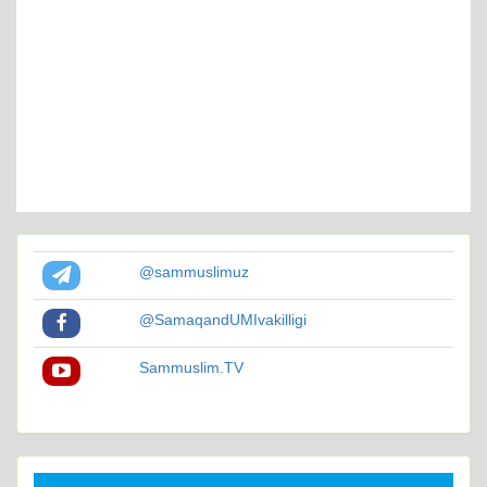
@sammuslimuz
@SamaqandUMIvakilligi
Sammuslim.TV