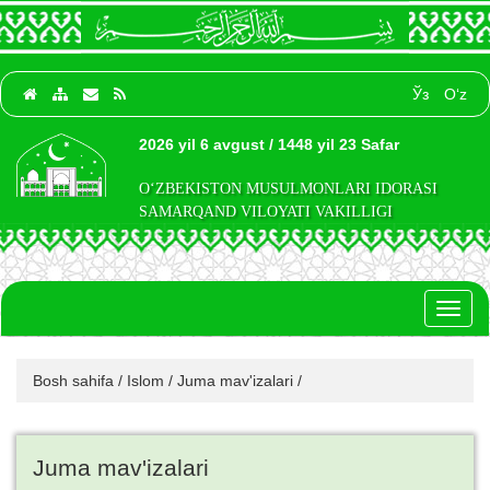
Ўз
O‘z
2026 yil 6 avgust / 1448 yil 23 Safar
O‘ZBEKISTON MUSULMONLARI IDORASI
SAMARQAND VILOYATI VAKILLIGI
Toggl
naviga
Bosh sahifa
/
Islom
/
Juma mav'izalari
/
Juma mav'izalari