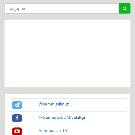
@sammuslimuz
@SamaqandUMIvakilligi
Sammuslim.TV