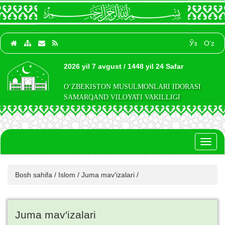
Ўз
O‘z
2026 yil 7 avgust / 1448 yil 24 Safar
O‘ZBEKISTON MUSULMONLARI IDORASI
SAMARQAND VILOYATI VAKILLIGI
Toggl
naviga
Bosh sahifa
/
Islom
/
Juma mav'izalari
/
Juma mav'izalari