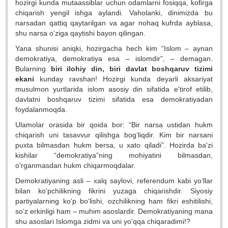
hozirgi kunda mutaassiblar uchun odamlarni fosiqqa, kofirga
chiqarish yengil ishga aylandi. Vaholanki, dinimizda bu
narsadan qattiq qaytarilgan va agar nohaq kufrda ayblasa,
shu narsa o‘ziga qaytishi bayon qilingan.
Yana shunisi aniqki, hozirgacha hech kim “Islom – aynan
demokratiya, demokratiya esa – islomdir”, – demagan.
Bularning
biri ilohiy din, biri davlat boshqaruv tizimi
ekani
kunday ravshan! Hozirgi kunda deyarli aksariyat
musulmon yurtlarida islom asosiy din sifatida e'tirof etilib,
davlatni boshqaruv tizimi sifatida esa demokratiyadan
foydalanmoqda.
Ulamolar orasida bir qoida bor: “Bir narsa ustidan hukm
chiqarish uni tasavvur qilishga bog‘liqdir. Kim bir narsani
puxta bilmasdan hukm bersa, u xato qiladi”. Hozirda ba'zi
kishilar “demokratiya”ning mohiyatini bilmasdan,
o‘rganmasdan hukm chiqarmoqdalar.
Demokratiyaning asli – xalq saylovi, referendum kabi yo‘llar
bilan ko‘pchilikning fikrini yuzaga chiqarishdir. Siyosiy
partiyalarning ko‘p bo‘lishi, ozchilikning ham fikri eshitilishi,
so‘z erkinligi ham – muhim asoslardir. Demokratiyaning mana
shu asoslari Islomga zidmi va uni yo‘qqa chiqaradimi!?