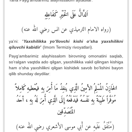
Yana Payg‘ambarimiz alayhissalom aytadilar:
اَلدَّالُّ عَلَى الْخَيْرِ كَفَاعِلِهِ
(رواه الامام الترميذي عن انس رضي الله عنه)
ya'ni: “
Yaxshilikka yo‘llovchi kishi o‘sha yaxshilikni
qiluvchi kabidir
” (Imom Termiziy rivoyatlari).
Payg‘ambarimiz alayhissalom birovning omonatini saqlab,
so‘ralgan vaqtda ado qilgan, yaxshilikka vakil qilingan kishiga
ham o‘sha yaxshilikni qilgan kishidek savob bo‘lishini bayon
qilib shunday deydilar:
الخَازِنُ المُسْلِمُ الأمِينُ الَّذِي يُنفِذُ مَا أُمِرَ بِهِ فيُعْطيهِ كَامِلاً
مُوَفَّراً طَيِّبَةً بِهِ نَفْسُهُ فَيَدْفَعُهُ إِلَى الَّذِي أُمِرَ لَهُ بِهِ ، أحَدُ
المُتَصَدِّقين
(مُتَّفَقٌ عَلَيهِ عن أَبي موسى الأشعري رضي الله عنه)