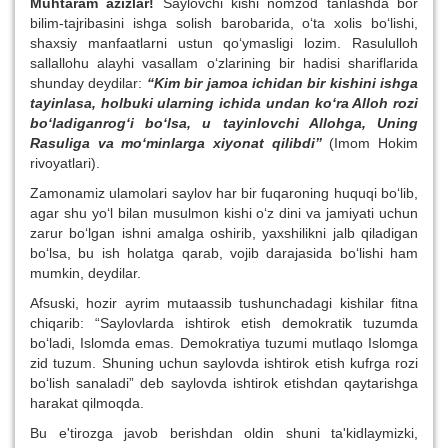
Muhtaram azizlar!
Saylovchi kishi nomzod tanlashda bor
bilim-tajribasini ishga solish barobarida, o‘ta xolis bo‘lishi,
shaxsiy manfaatlarni ustun qo‘ymasligi lozim. Rasululloh
sallallohu alayhi vasallam o‘zlarining bir hadisi shariflarida
shunday deydilar:
“Kim bir jamoa ichidan bir kishini ishga
tayinlasa, holbuki ularning ichida undan ko‘ra Alloh rozi
bo‘ladiganrog‘i bo‘lsa, u tayinlovchi Allohga, Uning
Rasuliga va mo‘minlarga xiyonat qilibdi”
(Imom Hokim
rivoyatlari).
Zamonamiz ulamolari saylov har bir fuqaroning huquqi bo‘lib,
agar shu yo‘l bilan musulmon kishi o‘z dini va jamiyati uchun
zarur bo‘lgan ishni amalga oshirib, yaxshilikni jalb qiladigan
bo‘lsa, bu ish holatga qarab, vojib darajasida bo‘lishi ham
mumkin, deydilar.
Afsuski, hozir ayrim mutaassib tushunchadagi kishilar fitna
chiqarib: “Saylovlarda ishtirok etish demokratik tuzumda
bo‘ladi, Islomda emas. Demokratiya tuzumi mutlaqo Islomga
zid tuzum. Shuning uchun saylovda ishtirok etish kufrga rozi
bo‘lish sanaladi” deb saylovda ishtirok etishdan qaytarishga
harakat qilmoqda.
Bu e'tirozga javob berishdan oldin shuni ta'kidlaymizki,