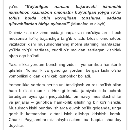
ya'ni:
“Buyurilgan narsani bajaruvchi ishonchli
musulmon xazinabon omonatni buyurilgan joyga to‘la-
to‘kis holda chin ko‘ngildan topshirsa, sadaqa
qiluvchilardan biriga aylanadi”
(Muttafaqun alayh).
Dinimiz kishi o‘z zimmasidagi haqlar va mas'uliyatlarni hech
nuqsonsiz to‘liq bajarishga targ‘ib qiladi. Ixlosli, omonatdor,
vazifador kishi musulmonlarning molini ularning manfaatlari
yo‘lida to‘g‘ri sarflasa, xuddi o‘z molidan sarflagan kishidek
ajrga ega bo‘ladi.
Yaxshilikka yordam berishning ziddi – yomonlikda hamkorlik
qilishdir. Yomonlik va gunohga yordam bergan kishi o‘sha
yomonlikni qilgan kishi kabi gunohkor bo‘ladi.
Yomonlikka yordam berish uni tasdiqlash va rozi bo‘lish bilan
ham bo‘lishi mumkin. Hozirgi kunda jamiyatimizda uchrab
turadigan uyushgan jinoyatchilik, ommaviy mushtlashishlar
va janjallar – gunohda hamkorlik qilishning bir ko‘rinishidir.
Musulmon kishi bunday ishlarga guvoh bo‘lib qolganda, unga
qo‘shilib ketmasdan, o‘rtani isloh qilishga kirishishi kerak.
Chunki Payg‘ambarimiz alayhissalom bu haqda shunday
deydilar: