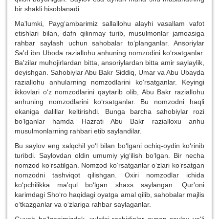
bir shakli hisoblanadi.
Ma'lumki, Payg‘ambarimiz sallallohu alayhi vasallam vafot
etishlari bilan, dafn qilinmay turib, musulmonlar jamoasiga
rahbar saylash uchun sahobalar to‘planganlar. Ansoriylar
Sa'd ibn Uboda raziallohu anhuning nomzodini ko‘rsatganlar.
Ba'zilar muhojirlardan bitta, ansoriylardan bitta amir saylaylik,
deyishgan. Sahobiylar Abu Bakr Siddiq, Umar va Abu Ubayda
raziallohu anhularning nomzodlarini ko‘rsatganlar. Keyingi
ikkovlari o‘z nomzodlarini qaytarib olib, Abu Bakr raziallohu
anhuning nomzodlarini ko‘rsatganlar. Bu nomzodni haqli
ekaniga dalillar keltirishdi. Bunga barcha sahobiylar rozi
bo‘lganlar hamda Hazrati Abu Bakr razialloxu anhu
musulmonlarning rahbari etib saylandilar.
Bu saylov eng xalqchil yo‘l bilan bo‘lgani ochiq-oydin ko‘rinib
turibdi. Saylovdan oldin umumiy yig‘ilish bo‘lgan. Bir necha
nomzod ko‘rsatilgan. Nomzod ko‘rsatganlar o‘zlari ko‘rsatgan
nomzodni tashviqot qilishgan. Oxiri nomzodlar ichida
ko‘pchilikka ma'qul bo‘lgan shaxs saylangan. Qur'oni
karimdagi Sho‘ro haqidagi oyatga amal qilib, sahobalar majlis
o‘tkazganlar va o‘zlariga rahbar saylaganlar.