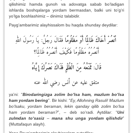
qilishimiz hamda gunoh va adovatga sabab bo‘ladigan
ishlarda boshqalarga yordam bermasdan, balki uni to‘g‘ri
yo‘lga boshlashimiz – dinimiz talabidir.
Payg‘ambarimiz alayhissalom bu haqda shunday deydilar:
اُنْصُرْ أَخَاكَ ظَالِمًا أَوْ مَظْلُومًا
فَقَالَ رَجُلٌ: يَا رَسُولَ اللهِ
أَنْصُرُهُ مَظْلُومًا فَكَيْفَ أَنْصُرُهُ ظَالِمًا؟
قَالَ:
تَمْنَعُهُ مِنَ الْظُلْمِ فَذَاكَ نَصْرُكَ إِيَّاهُ
متفق عليه عن أنس رضي الله عنه
ya'ni: “
Birodaringizga zolim bo‘lsa ham, mazlum bo‘lsa
ham yordam bering
”. Bir kishi: “
Ey, Allohning Rasuli! Mazlum
bo‘lsaku, yordam beraman, lekin qanday qilib zolim bo‘lsa
ham yordam beraman?
”, – deb so‘radi. Aytdilar: “
Uni
zulmdan to‘sasiz
–
mana shu unga yordam qilishdir
”
(Muttafaqun alayh).