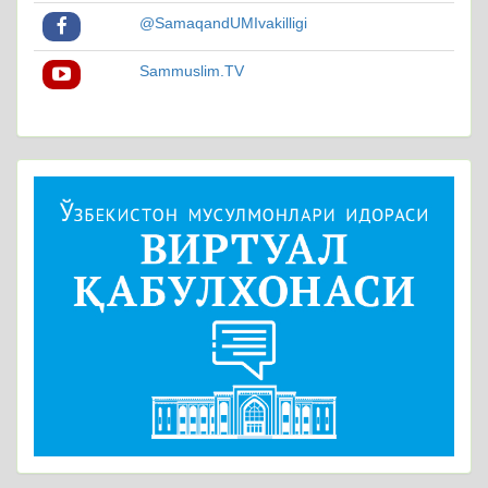
@SamaqandUMIvakilligi
Sammuslim.TV