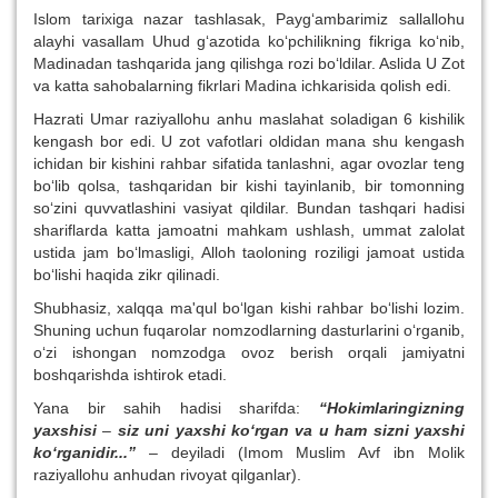
Islom tarixiga nazar tashlasak, Payg‘ambarimiz sallallohu
alayhi vasallam Uhud g‘azotida ko‘pchilikning fikriga ko‘nib,
Madinadan tashqarida jang qilishga rozi bo‘ldilar. Aslida U Zot
va katta sahobalarning fikrlari Madina ichkarisida qolish edi.
Hazrati Umar raziyallohu anhu maslahat soladigan 6 kishilik
kengash bor edi. U zot vafotlari oldidan mana shu kengash
ichidan bir kishini rahbar sifatida tanlashni, agar ovozlar teng
bo‘lib qolsa, tashqaridan bir kishi tayinlanib, bir tomonning
so‘zini quvvatlashini vasiyat qildilar. Bundan tashqari hadisi
shariflarda katta jamoatni mahkam ushlash, ummat zalolat
ustida jam bo‘lmasligi, Alloh taoloning roziligi jamoat ustida
bo‘lishi haqida zikr qilinadi.
Shubhasiz, xalqqa ma'qul bo‘lgan kishi rahbar bo‘lishi lozim.
Shuning uchun fuqarolar nomzodlarning dasturlarini o‘rganib,
o‘zi ishongan nomzodga ovoz berish orqali jamiyatni
boshqarishda ishtirok etadi.
Yana bir sahih hadisi sharifda:
“Hokimlaringizning
yaxshisi
–
siz uni yaxshi ko‘rgan va u ham sizni yaxshi
ko‘rganidir...”
– deyiladi (Imom Muslim Avf ibn Molik
raziyallohu anhudan rivoyat qilganlar).