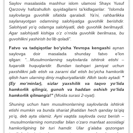
Saylov masalasida mashhur islom ulamosi Shayx Yusuf
Qarzoviy hafizahulloh quyidagilarni ta'kidlaganlar:
“Islomda
saylovlarga guvohlik sifatida qaraladi. Ya'ni, rahbarlikka
saylanayotgan odamning salohiyatiga guvohlik berishdir.
Salohiyati yo‘q odamga salohiyatli, deb guvohlik berilmaydi.
Agar salohiyatli kishiga o‘z o‘rnida guvohlik berilmasa, bu
guvohlikni yashirish bo‘lib qoladi”.
Fatvo va tadqiqotlar bo‘yicha Yevropa kengashi
aynan
saylovga doir masalada shunday fatvo e'lon
qilgan:
“...Musulmonlarning saylovlarda ishtirok etishi –
fuqarolik huquqlaridir. Bundan tashqari jamiyat uchun
yaxshilikni jalb etish va zararni daf etish bo‘yicha hamkorlik
qilish ham ularning diniy majburiyatlaridir. Alloh taolo aytadi:
"
(Ey mo‘minlar), sizlar yaxshilik va taqvo yo‘lida
hamkorlik qilingiz, gunoh va haddan oshish yo‘lida
hamkorlik qilmangiz!"
(Moida surasi 2-oyat).
Shuning uchun ham musulmonlarning saylovlarda ishtirok
etishi mumkin va bunda shariat jihatidan hech qanday ta'qiq
yo‘q, deb ayta olamiz. Ayni vaqtda saylovda ovoz berish
–
musulmonlarning nomzodlar bilan o‘zaro manfaat asosidagi
hamkorligining bir turi hamdir. Ular g‘alaba qozongan