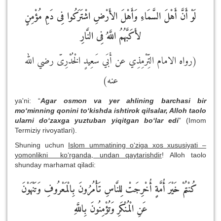
لَوْ أَنَّ أَهْلَ السَّمَاءِ وَأَهْلَ الأَرْضِ اشْتَرَكُوا فِى دَمِ مُؤْمِنٍ
لأَكَبَّهُمُ اللَّهُ فِى النَّارِ
(رواه الامام التِّرْمِذِي عن أَبَي سَعِيدٍ الْخُدْرِىّ رضي الله
عنه)
ya'ni: “
Agar osmon va yer ahlining barchasi bir
mo‘minning qonini to‘kishda ishtirok qilsalar, Alloh taolo
ularni do‘zaxga yuztuban yiqitgan bo‘lar edi
” (Imom
Termiziy rivoyatlari).
Shuning uchun
Islom ummatining o‘ziga xos xususiyati –
yomonlikni ko‘rganda, undan qaytarishdir
! Alloh taolo
shunday marhamat qiladi:
كُنْتُمْ خَيْرَ أُمَّةٍ أُخْرِجَتْ لِلنَّاسِ تَأْمُرُونَ بِالْمَعْرُوفِ وَتَنْهَوْنَ
عَنِ الْمُنْكَرِ وَتُؤْمِنُونَ بِاللَّهِ