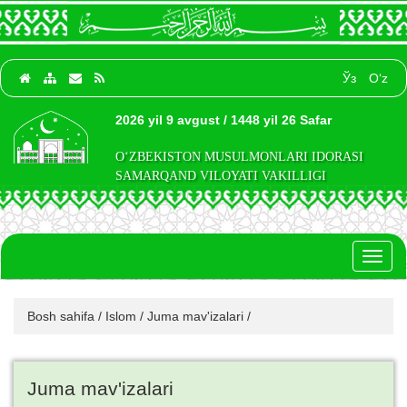
Ўз
O‘z
2026 yil 9 avgust / 1448 yil 26 Safar
O‘ZBEKISTON MUSULMONLARI IDORASI
SAMARQAND VILOYATI VAKILLIGI
Toggl
naviga
Bosh sahifa
/
Islom
/
Juma mav'izalari
/
Juma mav'izalari