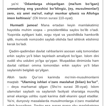
ya'ni: “
Odamlarga chiqarilgan (ma'lum bo‘lgan)
ummatning eng yaxshisi bo‘ldingiz, (ey, musulmonlar!)
zero, siz amri ma'ruf, nahyi munkar qilasiz va Allohga
imon keltirasiz
” (Oli Imron surasi 110-oyat).
Hurmatli jamoa!
Mana ertadan keyin mamlakatimiz
hayotida muhim voqea – prezidentlikka saylov bo‘lib o‘tadi.
Yuqorida aytilgani kabi, ezgu niyat va yaxshilikda hamkorlik
qilib, munosib nomzodni saylab olishda faol ishtirok etishimiz
kerak bo‘ladi.
Qadim-qadimdan davlat rahbarlarini asosan xalq tomonidan
erkin saylov yo‘li bilan tayinlash amaliyoti bo‘lgan. Islom dini
xuddi shu uslubni yo‘lga qo‘ygan. Muqaddas dinimizda ham
davlat rahbari omma tomonidan erkin saylov yo‘li bilan
saylanishi belgilab qo‘yilgan.
Alloh taolo Qur'oni karimda mo‘min-musulmonlarni
maqtab:
“Ularning ishlari o‘zaro maslahat (bilan) bo‘lur”
,
– deya marhamat qilgan (Sho‘ro surasi 38-oyat). Islom
ulamolari saylash va saylanish faoliyati shariatga muvofiq
amal ekaniga ushbu oyati karima dalil ekanini qayd etadilar.
Ya'ni, dunyoviy masalalarda musulmonlarga o‘zaro maslahat
qilish buyurilgan. Saylov esa aynan mana shu maslahatning