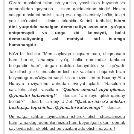
O‘zaro maslahat bilan ish yuritish, yaxshilikka buyurish va
yomonlikdan qaytarish – islom qoidalaridan biridir! Hokim
xalqqa maslahat solishi, xalq esa unga samimiy bo‘lib, to‘g‘ri
yo‘lni ko‘rsatishi – dinimiz talabidir. Ko‘rinib turibdiki,
Islom
dini yuqorida sanalgan demokratiya asoslarini yo‘qqa
chiqarmaydi va unga zid kelmaydi, balki
demokratiyaning asl mohiyati sof islomga
hamohangdir
.
Ba'zi bir kishilar “Men saylovga chiqsam ham, chiqmasam
ham baribir, ahamiyati yo‘q, balki nomzodlar tanlanib
bo‘lgandir ham”, degan qabilda loqaydlikka yo‘l qo‘yadi.
Ta'kidlash joizki, musulmon kishi o‘z vazifasini bajarish bilan
bo‘ynidagi mas'uliyatni soqit kilishi lozim. Imom Buxoriy Abu
Hurayra raziyallohu anhudan rivoyat qiladi: “Rasululloh
sallallohu alayhi vasallam:
“Qachon omonat zoye qilinsa,
Qiyomatni kutavering!”
– dedilar. “Uni zoye qilish qanday
bo‘ladi?” – dedi bir a'robiy. U Zot:
“Qachon ish o‘z ahlidan
boshqaga topshirilsa, Qiyomatni kutavering!”
– dedilar.
Ummatga rahbar tayinlashda ishtirok etish shariatimizda
ham, amaldagi qonunlarimizda ham buyurilgan ekan, demak
saylovda ishtirok etib ushbu vazifani ado etishimiz zarur!