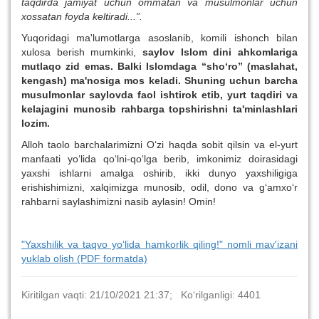
taqdirda jamiyat uchun ommatan va musulmonlar uchun
xossatan foyda keltiradi...”.
Yuqoridagi ma'lumotlarga asoslanib, komili ishonch bilan
xulosa berish mumkinki,
saylov Islom dini ahkomlariga
mutlaqo zid emas. Balki Islomdaga “sho‘ro” (maslahat,
kengash) ma'nosiga mos keladi. Shuning uchun barcha
musulmonlar saylovda faol ishtirok etib, yurt taqdiri va
kelajagini munosib rahbarga topshirishni ta'minlashlari
lozim.
Alloh taolo barchalarimizni O‘zi haqda sobit qilsin va el-yurt
manfaati yo‘lida qo‘lni-qo‘lga berib, imkonimiz doirasidagi
yaxshi ishlarni amalga oshirib, ikki dunyo yaxshiligiga
erishishimizni, xalqimizga munosib, odil, dono va g‘amxo‘r
rahbarni saylashimizni nasib aylasin! Omin!
"Yaxshilik va taqvo yo‘lida hamkorlik qiling!" nomli mav'izani
yuklab olish (PDF formatda)
Kiritilgan vaqti: 21/10/2021 21:37; Ko‘rilganligi: 4401