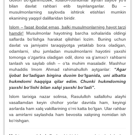
Guvoh bo‘lganimizdek, xulafoi-roshidinlar aynan saylov yo‘li
bilan davlat rahbari etib tayinlanganlar. Bu –
musulmonlarning saylovda ishtirok etishlari mumkin
ekanining yaqqol dalillaridan biridir.
Islom
–
faqat ibodat emas, balki musulmonlarning hayot tarzi
hamdir!
Musulmonlar hayotning barcha sohalarida oldingi
saflarda bo‘lishga harakat qilishlari lozim. Buning uchun
davlat va jamiyatni taraqqiyotga yetaklab bora oladigan,
odamlarni, shu jumladan musulmonlarni hayotini yaxshi
tomonga o‘zgartira oladigan odil, dono va g‘amxo‘r rahbarni
tanlash va saylab olish – o‘ta muhim masaladir. Mashhur
muhaddis Imom Ahmad rahimahulloh aytganlar:
“Agar
ijobat bo‘ladigan birgina duoim bo‘lganida, uni albatta
hukmdorni haqqiga qilar edim. Chunki hukmdorning
yaxshi bo‘lishi bilan xalqi yaxshi bo‘ladi”
.
Islom tarixiga nazar solinsa, Rasululloh sallallohu alayhi
vasallamdan keyin chohor yorlar davrida ham, keyingi
asrlarda ham xalq vakillarining o‘rni katta bo‘lgan. Ular rahbar
va amirlarni saylashda ham bevosita xalqning nomidan ish
ko‘rishgan.