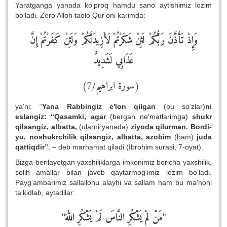
Yaratganga yanada ko‘proq hamdu sano aytishimiz lozim
bo‘ladi. Zero Alloh taolo Qur'oni karimda:
وَإِذْ تَأَذَّنَ رَبُّكُمْ لَئِنْ شَكَرْتُمْ لَأَزِيدَنَّكُمْ وَلَئِنْ كَفَرْتُمْ إِنَّ
عَذَابِي لَشَدِيدٌ
(سورة ابراهيم/7)
ya'ni: “
Yana Rabbingiz e'lon qilgan
(bu so‘zlar)
ni
eslangiz:
“
Qasamki, agar
(bergan ne'matlarimga)
shukr
qilsangiz, albatta,
(ularni yanada)
ziyoda qilurman. Bordi-
yu, noshukrchilik qilsangiz, albatta, azobim
(ham)
juda
qattiqdir
”
, – deb marhamat qiladi (Ibrohim surasi, 7-oyat).
Bizga berilayotgan yaxshiliklarga imkonimiz boricha yaxshilik,
solih amallar bilan javob qaytarmog‘imiz lozim bo‘ladi.
Payg‘ambarimiz sallallohu alayhi va sallam ham bu ma'noni
ta'kidlab, aytadilar:
"
"مَنْ لمْ يَشْكُرِ النَّاسَ لَمْ يَشْكُرِ الله