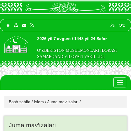
Ўз
O‘z
2026 yil 7 avgust / 1448 yil 24 Safar
O‘ZBEKISTON MUSULMONLARI IDORASI
SAMARQAND VILOYATI VAKILLIGI
Toggl
naviga
Bosh sahifa
/
Islom
/
Juma mav'izalari
/
Juma mav'izalari