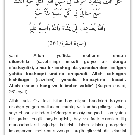
مَثَلُ الَّذِينَ يُنْفِقُونَ أَمْوَالَهُمْ فِي سَبِيلِ اللَّهِ كَمَثَلِ حَبَّةٍ أَنْبَتَتْ
سَبْعَ سَنَابِلَ فِي كُلِّ سُنْبُلَةٍ مِئَةُ حَبَّةٍ
وَاللَّهُ يُضَاعِفُ لِمَنْ يَشَاءُ وَاللَّهُ وَاسِعٌ عَلِيمٌ
(سورة البقرة/261)
ya'ni:
“Alloh yo‘lida mollarini ehson
qiluvchilar
(savobining)
misoli go‘yo bir donga
o‘xshaydiki, u har bir boshog‘ida yuztadan doni bo‘lgan
yettita boshoqni undirib chiqaradi. Alloh xohlagan
kishilarga
(savobini)
yanada ko‘paytirib beradi.
Alloh
(karami)
keng va bilimdon zotdir
”
(Baqara surasi,
261-oyat).
Alloh taolo O‘z fazli bilan boy qilgan bandalari bo‘ynida
nisobga yetgan mollaridan muhtoj va kambag‘allarga zakot,
xayr ehson qilishdan ko‘zlangan asosiy maqsad – jamiyatda
bir qadar tenglik paydo qilish, boy va faqir o‘rtasida iliq
munosabatlarni vujudga keltirish, Islom dinining naqadar
insonparvar, mehr-muruvvatga targ‘ib qiluvchi din ekanini