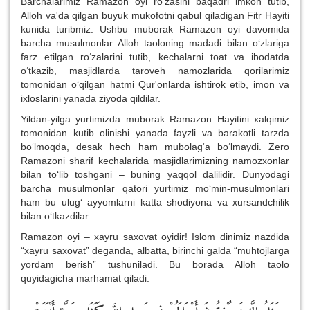
Barchalarimiz Ramazon oyi ro‘zasini baqadri imkon tutib,
Alloh va'da qilgan buyuk mukofotni qabul qiladigan Fitr Hayiti
kunida turibmiz. Ushbu muborak Ramazon oyi davomida
barcha musulmonlar Alloh taoloning madadi bilan o‘zlariga
farz etilgan ro‘zalarini tutib, kechalarni toat va ibodatda
o‘tkazib, masjidlarda taroveh namozlarida qorilarimiz
tomonidan o‘qilgan hatmi Qur'onlarda ishtirok etib, imon va
ixloslarini yanada ziyoda qildilar.
Yildan-yilga yurtimizda muborak Ramazon Hayitini xalqimiz
tomonidan kutib olinishi yanada fayzli va barakotli tarzda
bo‘lmoqda, desak hech ham mubolag‘a bo‘lmaydi. Zero
Ramazoni sharif kechalarida masjidlarimizning namozxonlar
bilan to‘lib toshgani – buning yaqqol dalilidir. Dunyodagi
barcha musulmonlar qatori yurtimiz mo‘min-musulmonlari
ham bu ulug‘ ayyomlarni katta shodiyona va xursandchilik
bilan o‘tkazdilar.
Ramazon oyi – xayru saxovat oyidir! Islom dinimiz nazdida
“xayru saxovat” deganda, albatta, birinchi galda “muhtojlarga
yordam berish” tushuniladi. Bu borada Alloh taolo
quyidagicha marhamat qiladi: