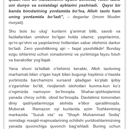
uni dunyo va oxiratdagi ayblarini yashiradi. Qaysi bir
banda birodarining yordamida bo‘lsa, Alloh taolo ham
uning yordamida bo‘ladi”,
– deganlar (Imom Muslim
rivoyati).
Shu bois bu ulug‘ kunlarni g‘animat bilib, savob va
fazilatlaridan umidvor bo‘lgan holda oilamiz, yaqinlarimiz,
qo‘ni-qo‘shni va yaqinlarimiz hollaridan xabar olishimiz darkor
bo‘ladi. Zero yaxshilikning ajri – faqat yaxshilikdir! Bunday
ezgu ishlarimiz uchun xonadonimiz va yurtimizga fayzu futuh
va barakotlar yog‘ilajak.
Yana shuni ta'kidlab o‘tishimiz kerakki, Alloh taoloning
marhamati bilan o‘tgan hayit bilan bugungi hayitimiz o‘rtasida
yurtimizda barchamizni xursand qiladigan ko‘plab ijobiy
o‘zgarishlar bo‘ldi, rivojlanish islohotlari kunma-kun ko‘z
o‘ngimizda namoyon bo‘lmoqda. Shahar-qishloqlarimiz
yanada chiroy ochib, obod bo‘lmoqda. Davlatimiz tomonidan
diniy qadriyatlarimizga alohida e'tibor qaratilmoqda.
Muborak Ramazon oyi kunlarida azim Toshkentning
markazida “Suzuk ota” va “Shayh Muhammad Sodiq”
nomidagi masjid-majmualarining ochilishi yurtdoshlarimizning
yanada quvonchiga quvonch bag‘ishladi. Buning uchun