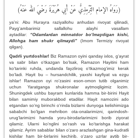
(رَوَاهُ الإمام التِّرْمِذِيُّ عَنْ أَبِي هُرَيْرَةَ رَضْيَ الله عَنْهُ)
ya'ni: Abu Hurayra raziyallohu anhudan rivoyat qilinadi,
Payg‘ambarimiz sallallohu alayhi vasallam
aytadilar:
“Odamlardan minnatdor bo‘lmaydigan kishi,
Allohga ham shukr qilmaydi”
(Imom Termiziy rivoyat
qilgan).
Qadrli yurtdoshlar!
Biz Ramazon oyini qanday ixlos, g‘ayrat
va sabr bilan o‘tkazgan bo‘lsak, Ramazon Hayitini ham
ko‘tarinki ruhda, undanda fayzliroq o‘tkazmog‘imiz kerak
bo‘ladi. Hayit bu – hursandchilik, yaxshi kayfiyat va ezgu
ishlar! Ramazon oyi ro‘zasini eson-omon tutib olganimiz
uchun Yaratganga shukronalar aytmoqligimiz lozim.
Shuningdek ushbu bayram kunlarida hamma bir-birini Hayit
bilan samimiy muborakbod etadilar. Hayit namozini ado
etgandan so‘ng birinchi o‘rinda bizlarni dunyoga kelishimizga
sababchi bo‘lgan mehribon ota-onalarimizni, qarindosh-
urug‘larimizni hamda yoru-birodarlarimizni borib ziyorat
qilamiz. Ularni ko‘nglini so‘rash va ko‘tarishga harakat
qilamiz. Ayrim sabablar bilan o‘zaro arazlashgan gina-kudratli
kishilar ham bir-birlarini kechirib, o‘zaro uzrlar aytib bir-