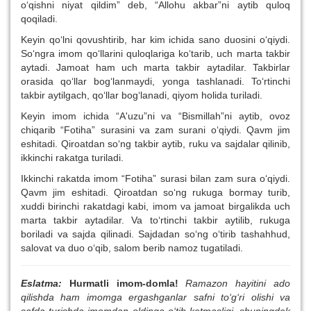
o‘qishni niyat qildim” deb, “Allohu akbar”ni aytib quloq
qoqiladi.
Keyin qo‘lni qovushtirib, har kim ichida sano duosini o‘qiydi.
So‘ngra imom qo‘llarini quloqlariga ko‘tarib, uch marta takbir
aytadi. Jamoat ham uch marta takbir aytadilar. Takbirlar
orasida qo‘llar bog‘lanmaydi, yonga tashlanadi. To‘rtinchi
takbir aytilgach, qo‘llar bog‘lanadi, qiyom holida turiladi.
Keyin imom ichida “A'uzu”ni va “Bismillah”ni aytib, ovoz
chiqarib “Fotiha” surasini va zam surani o‘qiydi. Qavm jim
eshitadi. Qiroatdan so‘ng takbir aytib, ruku va sajdalar qilinib,
ikkinchi rakatga turiladi.
Ikkinchi rakatda imom “Fotiha” surasi bilan zam sura o‘qiydi.
Qavm jim eshitadi. Qiroatdan so‘ng rukuga bormay turib,
xuddi birinchi rakatdagi kabi, imom va jamoat birgalikda uch
marta takbir aytadilar. Va to‘rtinchi takbir aytilib, rukuga
boriladi va sajda qilinadi. Sajdadan so‘ng o‘tirib tashahhud,
salovat va duo o‘qib, salom berib namoz tugatiladi.
Eslatma:
Hurmatli imom-domla!
Ramazon hayitini ado
qilishda ham imomga ergashganlar safni to‘g‘ri olishi va