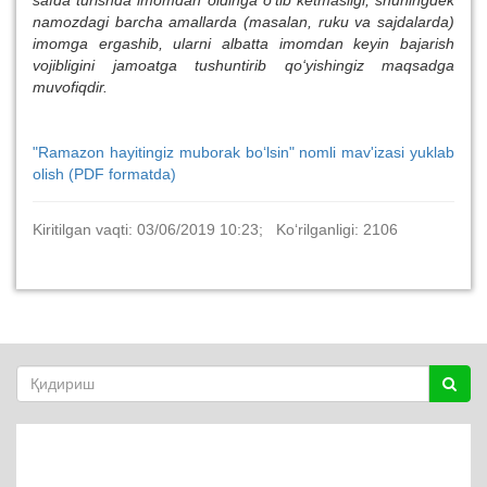
safda turishda imomdan oldinga o‘tib ketmasligi, shuningdek
namozdagi barcha amallarda (masalan, ruku va sajdalarda)
imomga ergashib, ularni albatta imomdan keyin bajarish
vojibligini jamoatga tushuntirib qo‘yishingiz maqsadga
muvofiqdir.
"Ramazon hayitingiz muborak bo‘lsin" nomli mav'izasi yuklab
olish (PDF formatda)
Kiritilgan vaqti: 03/06/2019 10:23; Ko‘rilganligi: 2106