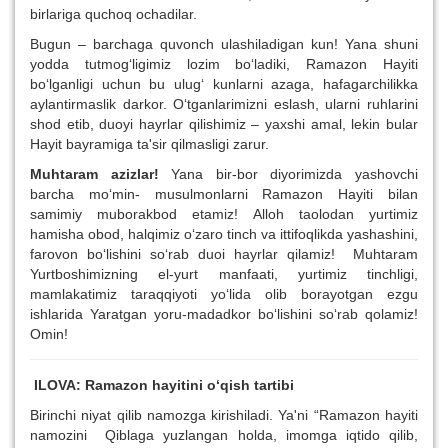
birlariga quchoq ochadilar.
Bugun – barchaga quvonch ulashiladigan kun! Yana shuni
yodda tutmog‘ligimiz lozim bo‘ladiki, Ramazon Hayiti
bo‘lganligi uchun bu ulug‘ kunlarni azaga, hafagarchilikka
aylantirmaslik darkor. O‘tganlarimizni eslash, ularni ruhlarini
shod etib, duoyi hayrlar qilishimiz – yaxshi amal, lekin bular
Hayit bayramiga ta'sir qilmasligi zarur.
Muhtaram azizlar!
Yana bir-bor diyorimizda yashovchi
barcha mo‘min- musulmonlarni Ramazon Hayiti bilan
samimiy muborakbod etamiz! Alloh taolodan yurtimiz
hamisha obod, halqimiz o‘zaro tinch va ittifoqlikda yashashini,
farovon bo‘lishini so‘rab duoi hayrlar qilamiz! Muhtaram
Yurtboshimizning el-yurt manfaati, yurtimiz tinchligi,
mamlakatimiz taraqqiyoti yo‘lida olib borayotgan ezgu
ishlarida Yaratgan yoru-madadkor bo‘lishini so‘rab qolamiz!
Omin!
ILOVA: Ramazon hayitini o‘qish tartibi
Birinchi niyat qilib namozga kirishiladi. Ya'ni “Ramazon hayiti
namozini Qiblaga yuzlangan holda, imomga iqtido qilib,