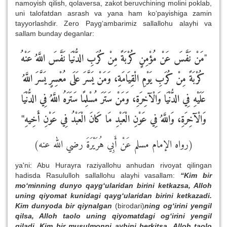
namoyish qilish, qolaversa, zakot beruvchining molini poklab,
uni talofatdan asrash va yana ham ko‘payishiga zamin
tayyorlashdir. Zero Payg‘ambarimiz sallallohu alayhi va
sallam bunday deganlar:
مَنْ نَفَّسَ عَنْ مُؤْمِنٍ كُرْبَةً مِنْ كُرَبِ الدُّنْيَا نَفَّسَ اللَّهُ عَنْهُ
"
كُرْبَةً مِنْ كُرَبِ يَوْمِ الْقِيَامَةِ، وَمَنْ يَسَّرَ عَلَى مُعْسِرٍ يَسَّرَ اللَّهُ
عَلَيْهِ فِي الدُّنْيَا وَالْآخِرَةِ، وَمَنْ سَتَرَ مُسْلِمًا سَتَرَهُ اللَّهُ فِي الدُّنْيَا
وَالْآخِرَةِ، وَاللَّهُ فِي عَوْنِ الْعَبْدِ مَا كَانَ الْعَبْدُ فِي عَوْنِ أَخِيهِ"
(رواه الإمام مسلم عَنْ أَبِي هُرَيْرَةَ رضي الله عنه)
ya'ni: Abu Hurayra raziyallohu anhudan rivoyat qilingan
hadisda Rasululloh sallallohu alayhi vasallam:
“Kim bir
mo‘minning dunyo qayg‘ularidan birini ketkazsa, Alloh
uning qiyomat kunidagi qayg‘ularidan birini ketkazadi.
Kim dunyoda bir qiynalgan
(birodari)
ning og‘irini yengil
qilsa, Alloh taolo uning qiyomatdagi og‘irini yengil
qiladi. Kim bir musulmonni aybini berkitsa
,
Alloh taolo