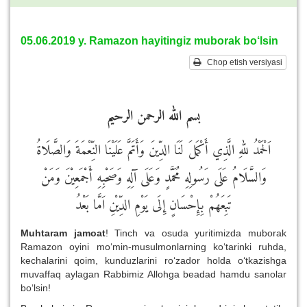
05.06.2019 y. Ramazon hayitingiz muborak bo‘lsin
Chop etish versiyasi
بسم الله الرحمن الرحيم
اَلْحَمْدُ للهِ الَّذِي أَكْمَلَ لَنَا الدِّينَ وَأَتَمَّ عَلَيْنَا النِّعْمَةَ وَالصَّلَاةُ
وَالسَّلَامُ عَلَى رَسُولِهِ مُحَمَّدٍ وَعَلَى آلِهِ وَصَحْبِهِ أَجْمَعِيْنَ وَمَنْ
تَبِعَهُمْ بِإِحْسَانٍ إِلَى يَوْمِ الدِّيْنِ اَمَّا بَعْدُ
Muhtaram jamoat
! Tinch va osuda yuritimizda muborak
Ramazon oyini mo‘min-musulmonlarning ko‘tarinki ruhda,
kechalarini qoim, kunduzlarini ro‘zador holda o‘tkazishga
muvaffaq aylagan Rabbimiz Allohga beadad hamdu sanolar
bo‘lsin!