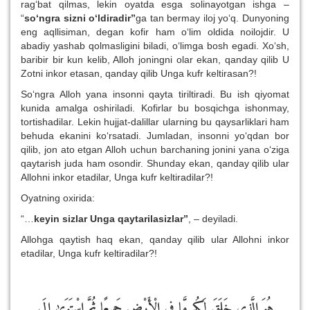
rag‘bat qilmas, lekin oyatda esga solinayotgan ishga –
“
so‘ngra sizni o‘ldiradir”
ga tan bermay iloj yo‘q. Dunyoning
eng aqllisiman, degan kofir ham o‘lim oldida noilojdir. U
abadiy yashab qolmasligini biladi, o‘limga bosh egadi. Xo‘sh,
baribir bir kun kelib, Alloh joningni olar ekan, qanday qilib U
Zotni inkor etasan, qanday qilib Unga kufr keltirasan?!
So‘ngra Alloh yana insonni qayta tiriltiradi. Bu ish qiyomat
kunida amalga oshiriladi. Kofirlar bu bosqichga ishonmay,
tortishadilar. Lekin hujjat-dalillar ularning bu qaysarliklari ham
behuda ekanini ko‘rsatadi. Jumladan, insonni yo‘qdan bor
qilib, jon ato etgan Alloh uchun barchaning jonini yana o‘ziga
qaytarish juda ham osondir. Shunday ekan, qanday qilib ular
Allohni inkor etadilar, Unga kufr keltiradilar?!
Oyatning oxirida:
“…
keyin sizlar Unga qaytarilasizlar
”
, – deyiladi.
Allohga qaytish haq ekan, qanday qilib ular Allohni inkor
etadilar, Unga kufr keltiradilar?!
هُوَ الَّذِي خَلَقَ لَكُم مَّا فِي الْأَرْضِ جَمِيعًا ثُمَّ اسْتَوَىٰ إِلَى