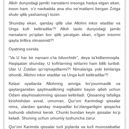
Alloh dunyodagi jamiki narsalarni insonga hadya etgan ekan,
inson ham, o‘z navbatida ana shu ne'matlarni bergan Zotga
shukr qilib yashamog‘i lozim.
Shunday ekan, qanday qilib ular Allohni inkor etadilar va
Unga kufr keltiradilar?! Alloh taolo dunyodagi jamiki
narsalarni yo‘qdan bor qilib yaratgan ekan, o‘lgan insonni
qayta tiriltira olmasmidi?!
Oyatning oxirida:
“Va U har bir narsani o‘ta biluvchidir”,
deya ta'kidlanmoqda.
Haqiqatan shunday. U kofirlarning ishlarini ham bilib turibdi.
Ular U Zotdan qo‘rqmaydilarmi?! Nimalariga yoki kimlariga
ishonib, Allohni inkor etadilar va Unga kufr keltiradilar?!
Kelasi oyatlarda Allohning amriga bo‘ysunmaslik va
qaytarganidan qaytmaslikning oqibatini bayon qilish uchun
Odam alayhissalomning qissasi keltiriladi. Qissaning tafsiliga
kirishishdan avval, umuman, Qur'oni Karimdagi qissalar
nima, ulardan qanday maqsadlar ko‘zlanganligini qisqacha
tushunib olishimiz kerak. Chunki bundan keyin qissalar ko‘p
keladi. Shuning uchun umumiy tushuncha zarur.
Qur'oni Karimda qissalar turli joylarda va turli munosabatlar