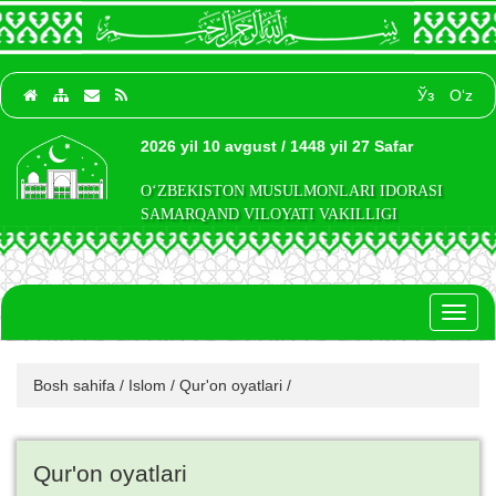
Ўз
O‘z
2026 yil 10 avgust / 1448 yil 27 Safar
O‘ZBEKISTON MUSULMONLARI IDORASI
SAMARQAND VILOYATI VAKILLIGI
Toggl
naviga
Bosh sahifa
/
Islom
/
Qur'on oyatlari
/
Qur'on oyatlari