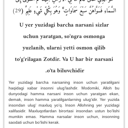
29)
وَهُوَ بِكُلِّ شَيْءٍ عَلِيمٌ (
السَّمَاءِ فَسَوَّاهُنَّ سَبْعَ سَمَاوَاتٍ
U yer yuzidagi barcha narsani sizlar
uchun yaratgan, so‘ngra osmonga
yuzlanib, ularni yetti osmon qilib
to‘g‘rilagan Zotdir.
Va U har bir narsani
o‘ta biluvchidir.
Yer yuzidagi barcha narsaning inson uchun yaratilgani
haqidagi xabar insonni ulug‘lashdir. Modomiki, Alloh bu
dunyodagi hamma narsani inson uchun yaratgan ekan,
demak, inson hamma yaratilganlarning ulug‘idir. Yer yuzida
insondan ulug‘ maxluq yo‘q. Inson Allohning yer yuzidagi
xalifasidir. Maxluqotlardan birortasi insondan ustun bo‘lishi
mumkin emas. Hamma narsalar inson uchun, insonning
saodati uchun bo‘lishi kerak.