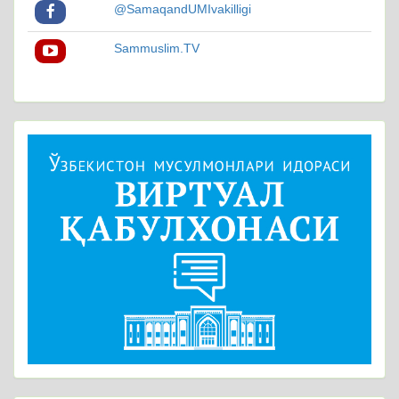
@SamaqandUMIvakilligi
Sammuslim.TV