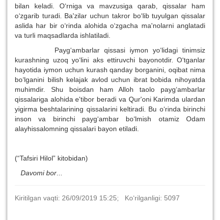
bilan keladi. O‘rniga va mavzusiga qarab, qissalar ham
o‘zgarib turadi. Ba'zilar uchun takror bo‘lib tuyulgan qissalar
aslida har bir o‘rinda alohida o‘zgacha ma'nolarni anglatadi
va turli maqsadlarda ishlatiladi.
Payg‘ambarlar qissasi iymon yo‘lidagi tinimsiz
kurashning uzoq yo‘lini aks ettiruvchi bayonotdir. O‘tganlar
hayotida iymon uchun kurash qanday borganini, oqibat nima
bo‘lganini bilish kelajak avlod uchun ibrat bobida nihoyatda
muhimdir. Shu boisdan ham Alloh taolo payg‘ambarlar
qissalariga alohida e'tibor beradi va Qur'oni Karimda ulardan
yigirma beshtalarining qissalarini keltiradi. Bu o‘rinda birinchi
inson va birinchi payg‘ambar bo‘lmish otamiz Odam
alayhissalomning qissalari bayon etiladi.
(“Tafsiri Hilol” kitobidan)
Davomi bor
...
Kiritilgan vaqti: 26/09/2019 15:25; Ko‘rilganligi: 5097