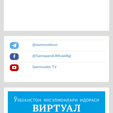
@sammuslimuz
@SamaqandUMIvakilligi
Sammuslim.TV