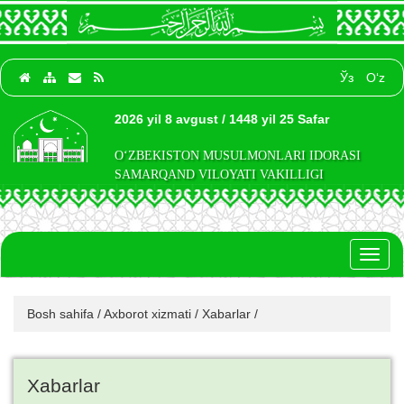
Ўз
O‘z
2026 yil 8 avgust / 1448 yil 25 Safar
O‘ZBEKISTON MUSULMONLARI IDORASI
SAMARQAND VILOYATI VAKILLIGI
Toggl
naviga
Bosh sahifa
/
Axborot xizmati
/
Xabarlar
/
Xabarlar