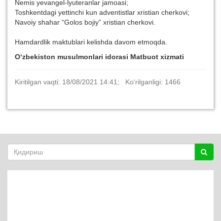
Nemis yevangel-lyuteranlar jamoasi;
Toshkentdagi yettinchi kun adventistlar xristian cherkovi;
Navoiy shahar “Golos bojiy” xristian cherkovi.
Hamdardlik maktublari kelishda davom etmoqda.
O‘zbekiston musulmonlari idorasi Matbuot xizmati
Kiritilgan vaqti: 18/08/2021 14:41; Ko‘rilganligi: 1466