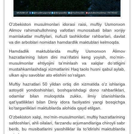
O‘zbekiston musulmonlari idorasi raisi, muftiy Usmonxon
Alimov rahimahullohning vafotlari munosabati bilan xorijiy
mamlakatlar muftiylari, nufuzli tashkilotlar rahbarlari, davlat
va din arboblari nomidan hamdardlik maktublari kelmoqda.
Hamdadlik maktublarida muftiy Usmonxon Alimov
hazratlarining Islom dini ma'rifatini keng yoyish, mo‘min-
musulmonlar ehtiyojini ta'minlash va xalqlar do‘stligini
mustahkamlashdagi xizmatlarini Haq taolo husni qabul aylab,
ulkan ajru savoblar ato etishini so‘ralgan.
Muftiy hazratlari 50 yildan ortiq din xizmatida o‘z ishlariga
astoydil yondoshishlari, boshqarishdagi dono rahbarliklari,
odamlar bilan muloqotda zukko, ilmiy izlanishlarda
qat'iyatliliklari bilan Diniy idora faoliyatini yangi bosqichga
ko‘targanliklari maktublarda alohida qayd etilgan.
O‘zbekiston xalqi, mo‘min-musulmonlari, muftiy hazratlarining
safdoshlari, ahli oilalari, farzandu arjumandlariga chiroyli sabr
berib, bu musibatlarini yaxshiliklar ila to‘ldirishi maktublarda