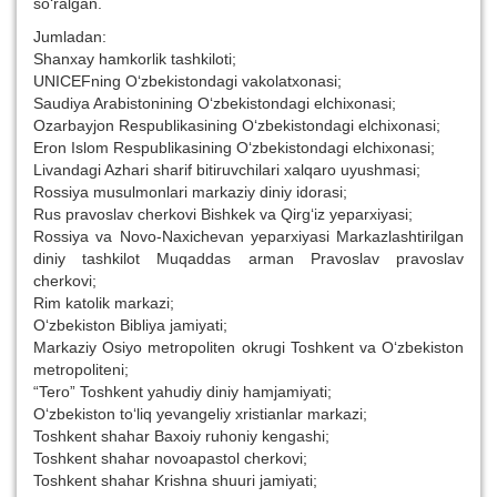
so‘ralgan.
Jumladan:
Shanxay hamkorlik tashkiloti;
UNICEFning O‘zbekistondagi vakolatxonasi;
Saudiya Arabistonining O‘zbekistondagi elchixonasi;
Ozarbayjon Respublikasining O‘zbekistondagi elchixonasi;
Eron Islom Respublikasining O‘zbekistondagi elchixonasi;
Livandagi Azhari sharif bitiruvchilari xalqaro uyushmasi;
Rossiya musulmonlari markaziy diniy idorasi;
Rus pravoslav cherkovi Bishkek va Qirg‘iz yeparxiyasi;
Rossiya va Novo-Naxichevan yeparxiyasi Markazlashtirilgan
diniy tashkilot Muqaddas arman Pravoslav pravoslav
cherkovi;
Rim katolik markazi;
O‘zbekiston Bibliya jamiyati;
Markaziy Osiyo metropoliten okrugi Toshkent va O‘zbekiston
metropoliteni;
“Tero” Toshkent yahudiy diniy hamjamiyati;
O‘zbekiston to‘liq yevangeliy xristianlar markazi;
Toshkent shahar Baxoiy ruhoniy kengashi;
Toshkent shahar novoapastol cherkovi;
Toshkent shahar Krishna shuuri jamiyati;