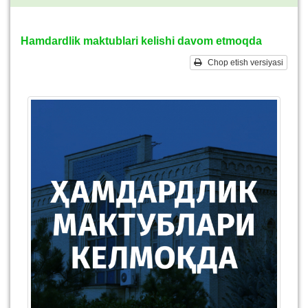
Hamdardlik maktublari kelishi davom etmoqda
Chop etish versiyasi